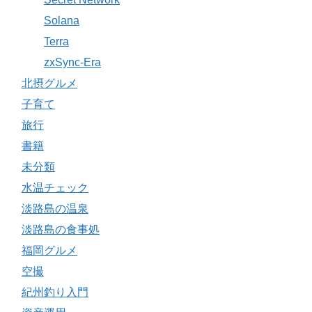
Solana
Terra
zxSync-Era
北摂グルメ
子育て
旅行
書籍
未分類
水温チェック
淡路島の温泉
淡路島の食事処
福岡グルメ
空撮
紀州釣り入門