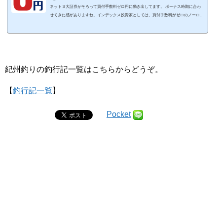
ネット３大証券がそろって買付手数料ゼロ円に動き出してます。 ボーナス時期に合わ
せてきた感がありますね。インデックス投資家としては、買付手数料がゼロのノーロー
ドファンドを選ぶのは当たり前ですが、一方で低コストのETFの買付手数料がゼロにな
るのは嬉しい限り。ボーナスの資産運用を考える上で、証券会社の情報をまとめました
よ。＜投資信託買付手数料の無料化＞12月に入って投資信託の買付手数料の無料化が一
気に進みましたね。ボーナスの資産運用にどうぞ。
楽天証券：2019年12月16日から
SBI証券：2019年12月...
紀州釣りの釣行記一覧はこちらからどうぞ。
【
釣行記一覧
】
Pocket