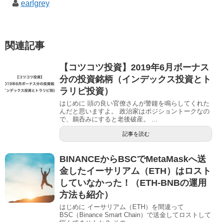
earlgrey
関連記事
【コツコツ投資】2019年6月ボーナス
分の投資銘柄（インデックス投資とト
ラリピ投資）
はじめに 頭の良い官僚さんが警鐘を鳴らしてくれた
んだと思いますよ。 政治家はポジショントークなの
で、鵜呑みにすると老後破産。 ...
記事を読む
BINANCEからBSCでMetaMaskへ送
金したイーサリアム（ETH）はロスト
していなかった！（ETH-BNBの運用
方法も紹介）
はじめに イーサリアム（ETH）を間違って
BSC（Binance Smart Chain）で送金してロストして