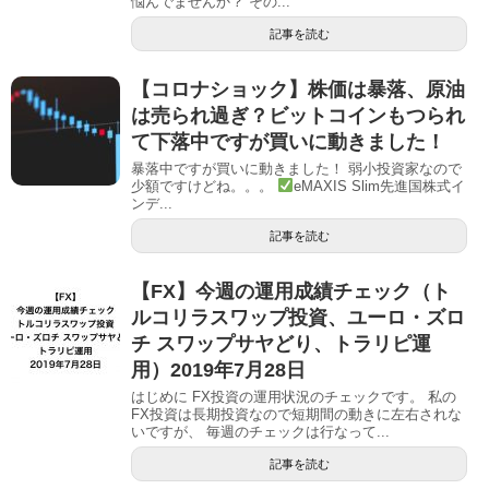
悩んでませんか？ その...
記事を読む
【コロナショック】株価は暴落、原油
は売られ過ぎ？ビットコインもつられ
て下落中ですが買いに動きました！
暴落中ですが買いに動きました！ 弱小投資家なので
少額ですけどね。。。
eMAXIS Slim先進国株式イ
ンデ...
記事を読む
【FX】今週の運用成績チェック（ト
ルコリラスワップ投資、ユーロ・ズロ
チ スワップサヤどり、トラリピ運
用）2019年7月28日
はじめに FX投資の運用状況のチェックです。 私の
FX投資は長期投資なので短期間の動きに左右されな
いですが、 毎週のチェックは行なって...
記事を読む