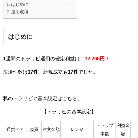
はじめに
運用成績
はじめに
1週間のトラリピ運用の確定利益は、
12,266
円！
決済件数は
17件
、新規成立も
17件
でした。
私のトラリピの基本設定はこちら。
【トラリピの基本設定】
トラップ
利益金
通貨ペア
売買
注文金額
レンジ
本数
額