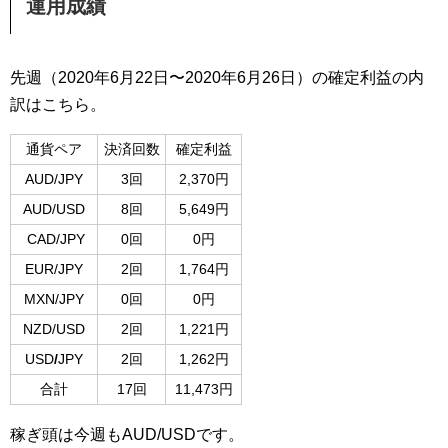
運用成績
先週（2020年6月22日〜2020年6月26日）の確定利益の内
訳はこちら。
通貨ペア
決済回数
確定利益
AUD/JPY
3回
2,370円
AUD/USD
8回
5,649円
CAD/JPY
0回
0円
EUR/JPY
2回
1,764円
MXN/JPY
0回
0円
NZD/USD
2回
1,221円
USD
/
JPY
2回
1,262円
合計
17回
11,473円
稼ぎ頭は今週もAUD/USDです。