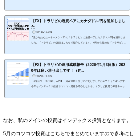
す。 6月から始めた「トラリピ」が順調に利益を出してくれていて、ストレスなく運用
を開始できています。個人投資家にとって、この「ストレスなく」ってところが重要だ
と個人的には思っています。FXっていうと、ずっとチャートとにらめっこしてストレ
スと戦いっているイメージですが、「トラリピ」はいったん仕掛けた内容でずっと運用
【FX】トラリピの通貨ペアにカナダドル/円を追加しまし
できるので、楽チンです。...
た
2019-07-09
6月から始めたマネースクエア の「トラリピ」の通貨ペアにカナダドル/円を追加しま
した。「トラリピ」の詳細はこちらで紹介しています。 6月から始めた「トラリピ」が
順調に利益を出してくれていて、ストレスなく運用を開始できています。個人投資家に
とって、この「ストレスなく」ってところが重要だと個人的には思っています。FXっ
ていうと、ずっとチャートとにらめっこしてストレスと戦いっているイメージですが、
「トラリピ」はいったん仕掛けた内容でずっと運用できるので、楽チンです。平日は仕
【FX】トラリピの運用成績報告（2020年1月3日版）202
事して、休日は育児し...
0年は良い滑り出しです！（釣...
2020-01-05
【釣行記】【紀州釣り入門】【資産運用】はじめにあけましておめでとうございます。
今年もインデックス投資でコツコツ資産を増やしながら、トラリピ投資で毎月キャッシ
ュを得ていく投資も実践していきます。釣りざんまいを実現するための資産を形成目指
します！ 釣りバカなサラリーマンがコツコツ投資でアーリーリタイアを目指すブログ
らしく、2020年初めの投稿は投資関連となります。2020年初めのトラリピ運用報告で
す。 トラリピは昨年末からの含み益が年明けに一気に確定して良い滑り出しとなりま
したよ。今年に入ってか...
なお、私のメインの投資はインデックス投資となります。
5月のコツコツ投資はこちらでまとめていますので参考にし