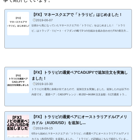
【FX】マネースクエアで「トラリピ」はじめました！
2019-06-07
以前から気になっていたマネースクエアの「トラリピ」をはじめました！ 「トラリ
ピ」はトラップ・リピート・イフダンの略で3つの仕組みを組み合わせたFXの発注方法
（特許技術）です。 トラップ：いくつもの注文を仕掛ける リピート：注文を何度も繰
り返す イフダン：X円で買えたらY円で売る どういうものかを図で説明すると、以下の
ように相場があるレンジ幅を行ったり来たりしている場合に、買いと売りを機械的に繰
り返す発注を行います。引用元：マネースクエア 1回の売買の利益は大きくないです
が、繰り返し...
【FX】トラリピの通貨ペアCAD/JPYで追加注文を実施し
ました！
2019-10-30
トラリピの運用に余裕が出てきたので、追加注文を実施しました。追加したのは以下の
内容です。 通貨ペア：CAD/JPY レンジ：80.202〜84.894 注文金額：0.1万通貨 トラッ
プ本数：24本 トレール：設定あり 今回追加したレンジは、こちらの記事で設定したレ
ンジの一部となっています。 このレンジを選んだ理由は、現在の価格がこのレンジで
あることで、注文価格は、過去に設定した注文価格の間に新規に追加した感じになって
います。 トラリピについては、運用を初めてもうすぐ5ヶ月。毎週コツコツ確定利益を
【FX】トラリピの通貨ペアにオーストラリアドル/アメリ
出してく...
カドル（AUD/USD）を追加し...
2019-09-15
6月から始めたマネースクエア の「トラリピ」の通貨ペアにオーストラリアドル/アメリ
カドル（AUD/USD）を追加しました。 「トラリピ」の詳細はこちらで紹介していま