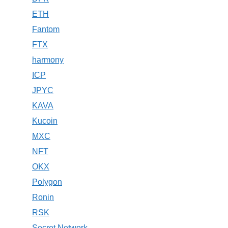
ETH
Fantom
FTX
harmony
ICP
JPYC
KAVA
Kucoin
MXC
NFT
OKX
Polygon
Ronin
RSK
Secret Network