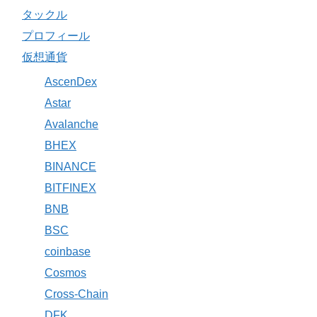
タックル
プロフィール
仮想通貨
AscenDex
Astar
Avalanche
BHEX
BINANCE
BITFINEX
BNB
BSC
coinbase
Cosmos
Cross-Chain
DFK