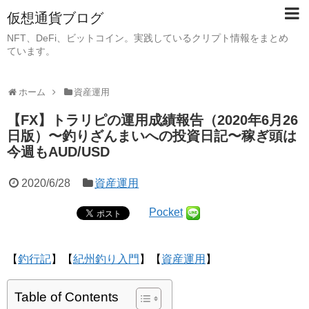
仮想通貨ブログ
NFT、DeFi、ビットコイン。実践しているクリプト情報をまとめ
ています。
ホーム
資産運用
【FX】トラリピの運用成績報告（2020年6月26
日版）〜釣りざんまいへの投資日記〜稼ぎ頭は
今週もAUD/USD
2020/6/28
資産運用
Pocket
【
釣行記
】【
紀州釣り入門
】【
資産運用
】
Table of Contents