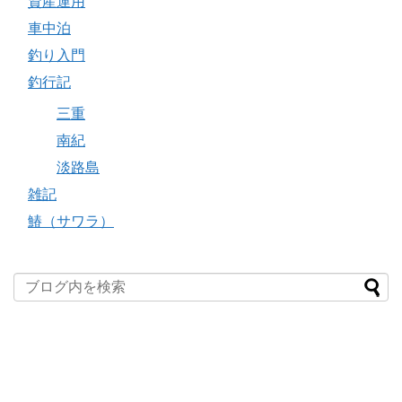
資産運用
車中泊
釣り入門
釣行記
三重
南紀
淡路島
雑記
鰆（サワラ）