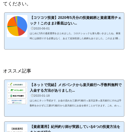
てください。
【コツコツ投資】2020年5月分の投資銘柄と資産運用チェ
ック！このまま2番底はない...
2020-06-01
はじめに5月の遺産運用をまとめました。コロナショックも落ち着いきましたね。暴落
時には損切りする必要はなく、あえて追加投資した銘柄もありました。このまま2番底
がないのか？と思ったりしていますが、実体経済で影響が出てくるのはこれからなので
株や為替の動きはわかりませんね。わかならにからこそ分散投資。買ったら目先の利益
にとらわれずに長期保有です。運用資産のポートフォリオ5月の投資銘柄と運用状況を
チェックしました。まずはじめは、運用資産全体のポートフォリオチェック。大きな変
化はなく、インデックス銘柄をベー...
オススメ記事
【ネットで完結】メガバンクから楽天銀行へ手数料無料で
入金する方法がありました...
2020-01-18
はじめにネット手続きで、お金の流れを三菱UFJ銀行→楽天証券→楽天銀行にすれば手
数料をかけずに三菱UFJ銀行から楽天銀行にお金を移すことができます。これ、めっち
ゃ便利なのでブログに書き留めておきます。 私の給与振込は楽天銀行なんですが、出
張旅費の清算口座が三菱UFJ銀行という謎のシステムになっているので、出張のたびに
楽天銀行に移す必要があるんですよ。で、ATMを使うの面倒だし、ネット経由で三菱U
FJ銀行から楽天銀行に直接振り込むと手数料かかるし、どうにかならないか？ってず
【資産運用】紀州釣り師が実践している6つの投資方法を
っと思ってたんです。この問題は、楽...