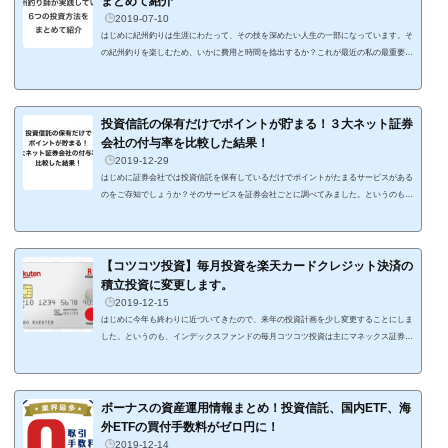
まとめて紹介
2019-07-10
はじめに紀州釣りは生涯にわたって、その技を深めたい人生の一部になっています。そ
の紀州釣りを楽しむため、いかに費用と時間を捻出するか？これが最近の私の最重要テ
ーマとなっています。 今は、育児で釣りに行ける時間が少なくなった分、投資の幅を
広げるべく勉強していて、運用成績や投資情報の記事を多く更新しています。釣りブロ
グなのに、投資の記事が多くなっていますが、個人的には釣りと投資は同じくらい大事
なので特に区別せずに記事を更新していきたいと考えています。 多くの釣り人って、
投資信託の保有だけでポイントが貯まる！３大ネット証券
限られたおこずかいか...
会社の付与率を比較した結果！
2019-12-29
はじめに証券会社では投資信託を保有しているだけでポイントがたまるサービスがある
のをご存知でしょうか？そのサービスを証券会社ごとに調べてみました。というのも、
インデックス投信でコツコツ投資する証券会社をマネックス証券から楽天証券へ変更す
るにあたり、現在保有しているマネックス証券の資産も動かす価値があるか確認したか
ったからなんです。証券会社の保有資産を動かすかどうかの1つの判断基準として、資
産に応じたポイントの付与があります。 マネックス証券→マネックスポイント 楽天証
【コツコツ投資】毎月投資を楽天カードクレジット決済の
券→楽天スーパーポイント（または...
積立投資に変更します。
2019-12-15
はじめに今年も終わりに近づいてきたので、来年の投資計画を少し変更することにしま
した。というのも、インデックスファンドの毎月コツコツ投資は主にマネックス証券で
を行ってきましたが、来年からは楽天証券の積立投資に変更することにしました。個人
的には大きな転換となります。理由は楽天カードの有効利用です。楽天カード決済でポ
イントゲットこれまでは、給与日前後でマネックス証券で投資信託を現金購入する方法
を取っていました。この方法だと、投資信託の購入以外に何も発生しないんですよね。
ボーナスの資産運用情報まとめ！投資信託、国内ETF、海
ちなみに、投資信託の積立にク...
外ETFの買付手数料がゼロ円に！
2019-12-14