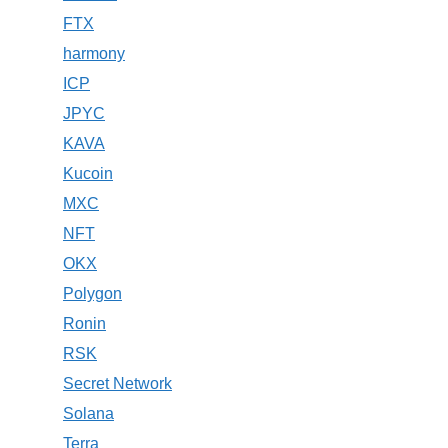
FTX
harmony
ICP
JPYC
KAVA
Kucoin
MXC
NFT
OKX
Polygon
Ronin
RSK
Secret Network
Solana
Terra