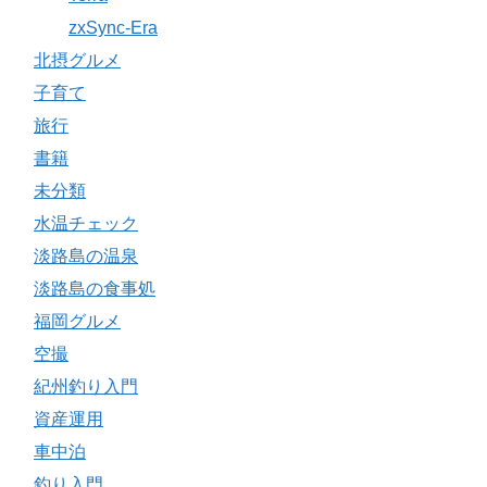
zxSync-Era
北摂グルメ
子育て
旅行
書籍
未分類
水温チェック
淡路島の温泉
淡路島の食事処
福岡グルメ
空撮
紀州釣り入門
資産運用
車中泊
釣り入門