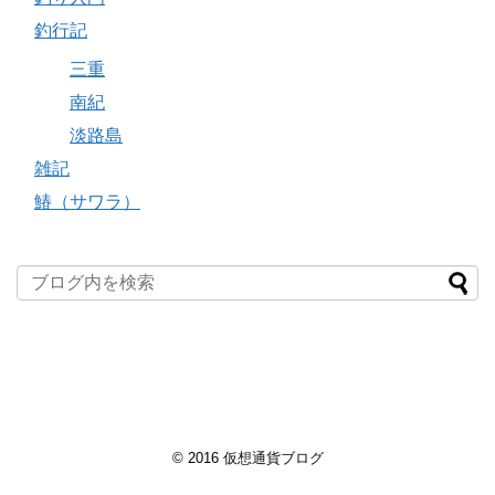
釣行記
三重
南紀
淡路島
雑記
鰆（サワラ）
© 2016
仮想通貨ブログ