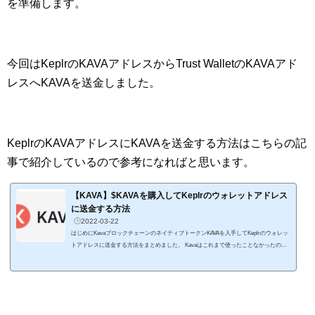
を準備します。
今回はKeplrのKAVAアドレスからTrust WalletのKAVAアド
レスへKAVAを送金しました。
KeplrのKAVAアドレスにKAVAを送金する方法はこちらの記
事で紹介しているので参考になればと思います。
【KAVA】$KAVAを購入してKeplrのウォレットアドレス
に送金する方法
2022-03-22
はじめにKavaブロックチェーンのネイティブトークンKAVAを入手してKeplrのウォレッ
トアドレスに送金する方法をまとめました。 Kavaはこれまで使ったことなかったので
すが、少しずつ資金を投下していこうと思った次第です。 私が実践してみた内容をま
とめたので、これからKavaブロックチェーンでDeFiしたい人の参考になればと思いま
す。 この記事で紹介するKAVAの購入と送金方法は以下の通りです。 国内取引所のGM
OコインからBinanceに資金を送金してKAVAを購入 購入したKAVAをKeplrのウォレット
アドレスに送金&nb...