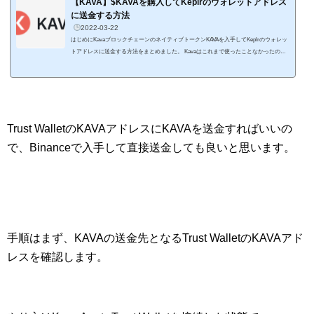
【KAVA】$KAVAを購入してKeplrのウォレットアドレス
に送金する方法
2022-03-22
はじめにKavaブロックチェーンのネイティブトークンKAVAを入手してKeplrのウォレッ
トアドレスに送金する方法をまとめました。 Kavaはこれまで使ったことなかったので
すが、少しずつ資金を投下していこうと思った次第です。 私が実践してみた内容をま
とめたので、これからKavaブロックチェーンでDeFiしたい人の参考になればと思いま
す。 この記事で紹介するKAVAの購入と送金方法は以下の通りです。 国内取引所のGM
OコインからBinanceに資金を送金してKAVAを購入 購入したKAVAをKeplrのウォレット
アドレスに送金&nb...
Trust WalletのKAVAアドレスにKAVAを送金すればいいの
で、Binanceで入手して直接送金しても良いと思います。
手順はまず、KAVAの送金先となるTrust WalletのKAVAアド
レスを確認します。