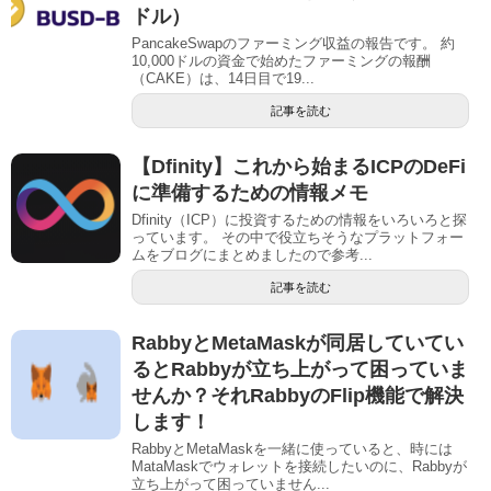
ドル）
PancakeSwapのファーミング収益の報告です。 約
10,000ドルの資金で始めたファーミングの報酬
（CAKE）は、14日目で19...
記事を読む
【Dfinity】これから始まるICPのDeFi
に準備するための情報メモ
Dfinity（ICP）に投資するための情報をいろいろと探
っています。 その中で役立ちそうなプラットフォー
ムをブログにまとめましたので参考...
記事を読む
RabbyとMetaMaskが同居していてい
るとRabbyが立ち上がって困っていま
せんか？それRabbyのFlip機能で解決
します！
RabbyとMetaMaskを一緒に使っていると、時には
MataMaskでウォレットを接続したいのに、Rabbyが
立ち上がって困っていません...