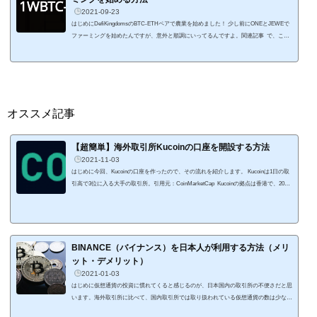
2021-09-23
はじめにDefiKingdomsのBTC-ETHペアで農業を始めました！ 少し前にONEとJEWEで
ファーミングを始めたんですが、意外と順調にいってるんですよ。関連記事 で、この
DefiKingdomsにBTCとETHのペアがファームに追加されたので、BTCとETHをHarmony
へ送金して始めました。 送金に少し手間取り、初期の高APRには乗り遅れましたが、
まだ利回りは高い状態ですよ。この記事を書いている時点で1WTC-1ETHの利回りは約
500%。 報酬にはロック分があり、すぐに受け取れるアンロック分は表示されているAP
Rの11%なので、55%です。ア...
オススメ記事
【超簡単】海外取引所Kucoinの口座を開設する方法
2021-11-03
はじめに今回、Kucoinの口座を作ったので、その流れを紹介します。 Kucoinは1日の取
引高で3位に入る大手の取引所。引用元：CoinMarketCap Kucoinの拠点は香港で、2017
年にサービスをスタートしています。取引通貨は400種類以上になります。 口座の開設
はメールアドレスだけで行えるところが便利ですよ。 身分証明書などの提出を行うよ
うな面倒な手続きは不要で、KYCなくても1日の出金制限が1BTC。個人的には十分な条
件ですね。 個人的には、HarmonyのONEを購入できる海外取引所としてKucoi...
BINANCE（バイナンス）を日本人が利用する方法（メリ
ット・デメリット）
2021-01-03
はじめに仮想通貨の投資に慣れてくると感じるのが、日本国内の取引所の不便さだと思
います。海外取引所に比べて、国内取引所では取り扱われている仮想通貨の数は少な
く、レバレッジ取引も4倍までに制限されています。海外取引所の中でも私も使ってい