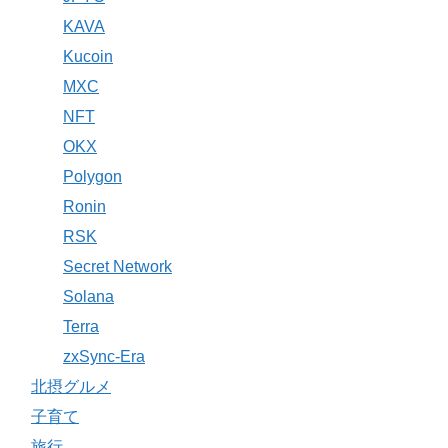
KAVA
Kucoin
MXC
NFT
OKX
Polygon
Ronin
RSK
Secret Network
Solana
Terra
zxSync-Era
北摂グルメ
子育て
旅行