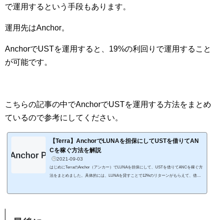
で運用するという手段もあります。
運用先はAnchor。
AnchorでUSTを運用すると、19%の利回りで運用すること
が可能です。
こちらの記事の中でAnchorでUSTを運用する方法をまとめ
ているので参考にしてください。
【Terra】AnchorでLUNAを担保にしてUSTを借りてAN
Cを稼ぐ方法を解説
2021-09-03
はじめにTerraのAnchor（アンカー）でLUNAを担保にして、USTを借りてANCを稼ぐ方
法をまとめました。具体的には、LUNAを貸すことで12%のリターンがもらえて、借り
たUSTは20%近くのリターンで運用することができます。 AnchorはCosmos、Polkado
t、Terraの3社が2020年7月に発表したDeFiレンディングプロトコルです。LUNAやETH
を担保に入れることでステーブルコインUSTを借りたり、USTを預けて利回りを得るこ
とができます。 ここで紹介する資金運用の流れは以下の通りです。 LUNAでbLUNAを
ミントする bLUNAを担保にしてUSTを借り...