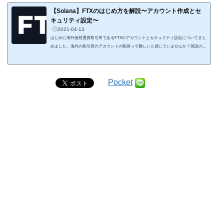
アクセスできない時でも、BHEXを使ってBEP20（BSC）で送金ができることになりま
す。資産のリスク管理として、BEP20に対応しているBHEX口座があると安心です
【Solana】FTXのはじめ方を解説〜アカウント作成とセ
ね。 BHEXの口座開設は他の海外取引所よりも簡...
キュリティ設定〜
2021-04-13
はじめに海外仮想通貨取引所であるFTXのアカウントとセキュリティ設定についてまと
めました。海外の取引所のアカウントの取得って難しいと感じていませんか？英語のサ
イトなので操作をうまくできるか不安になりますよね。この記事では英語がわからなく
てもFTXのアカウントを作成できるように画像付きで説明しましたので参考になればと
思います。 今回、Solana（ソラナ）の取引を始めたくて、海外の仮想通貨取引所であ
るFTXのアカウントを作成しました。Solanaは、高速のトランザクションスピードと手
Pocket
数料が低いのが特徴のパブリッ...