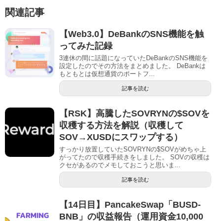
関連記事
【Web3.0】DeBankのSNS機能を触
ってみた記録
3連休の間に話題になっていたDeBankのSNS機能を
設定したのでその方法をまとめました。 DeBankは
もともとは仮想通貨のポートフ...
記事を読む
【RSK】高騰したSOVRYNの$SOVを
収穫する方法を解説（収穫して
SOV→XUSDにスワップする）
すっかり放置していたSOVRYNの$SOVがめちゃ上
がってたので収穫手続きをしました。 SOVの収穫は
クセがあるのでメモしておこうと思いま...
記事を読む
【14日目】PancakeSwap「BUSD-
BNB」の収益報告（運用資金10,000