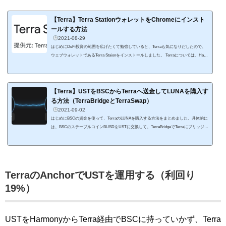
【Terra】Terra StationウォレットをChromeにインスト
ールする方法
2021-08-29
はじめにDeFi投資の範囲を広げたくて勉強していると、Terraも気になりだしたので、
ウェブウォレットであるTerra Staionをインストールしました。 Terraについては、Hash
Hubさんの記事がわかりやすくまとまっています。 Terraは、韓国のStablecoinのプロジ
ェクトであり、StablecoinのTerraトークンとそれを安定させるために存在するLunaトー
クンが存在する。 Stablecoinの価格安定の仕組みは担保資産がなく、無担保型のStablec
oin。 価格安定方法は、エコシステム内の各プレーヤーにインセンティブを与えること
【Terra】USTをBSCからTerraへ送金してLUNAを購入す
でトークンの供給量...
る方法（TerraBridgeとTerraSwap）
2021-09-02
はじめにBSCの資金を使って、TerraのLUNAを購入する方法をまとめました。具体的に
は、BSCのステーブルコインBUSDをUSTに交換して、TerraBridgeでTerraにブリッジ送
金し、TerraSwapでUSTをLUNAに交換するという手順です。 チェーン間のブリッジ送
金は初めドキドキしますが、何回もやるとなれてきますよ。これからTerraに資金を持
っていきたい人の参考になればと思います。 なお、TerraUSDはTerraのブロックチェー
ン上で構築されたアルゴリズムステーブルコインです。時価総額は5番目に大きいステ
ーブルコインで、複数のブロッ...
TerraのAnchorでUSTを運用する（利回り
19%）
USTをHarmonyからTerra経由でBSCに持っていかず、Terra