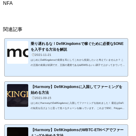
NFA
関連記事
乗り遅れるな！DefiKingdomsで稼ぐために必要な$ONE
を入手する方法を解説
2021-11-21
はじめにDefiKingdomsの発展を耳にしてこれから投資したいと考えていませんか？ こ
の王国の発展が好調です。王国の通貨である$JEWELもいい調子で上がってきていて、
この記事を書いている時点で一時$10ドルを越えました。 発展する王国にこれからDefi
Kingdomsに資金をしようと考えている人は多いと思います。投資法としては、ファー
ミング、あるいはヒーローを入手したりゲームで稼ぐ形になります。 で、その王国に
入国するにはとりあえず$ONEが必要です。 この記事では、DeFiKingdomsにこれから
【Harmony】DefiKingdomsに入国してファーミングを
投資する人がまず必...
始める方法
2021-09-15
はじめにHarmonyのDefiKingdomsに入国してファーミングを始めました！ 最近はDeFi
の知見を広げようと思って色々なチェーンを触っています。 これまでBSC、Polygon、
Solana、Avalanche、Fantomと触ってきて、最近はTerra、ICPを触っています。今回は
爆裂APRとDeFi+NFTのプラットフォームを求めてHarmonyに初上陸しました。 Harmo
nyで本格的に触れるプラットフォームはまだ多くないですが、DefiKingdomsは爆裂APR
に加えてNFTを使ったゲーム感覚なところが魅力。ドット絵のRPG風のサイトでファ
【Harmony】DefiKingdomsのWBTC-ETHペアでファー
ーミングができるんです。そ...
ミングを始める方法