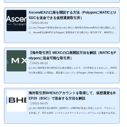
るBINANCE（バイナンス）は日本人ユーザーもたくさん利用している世界トップクラ
スの海外仮想通貨（暗号資産）取引所で、豊富な取扱通貨やハイレバレッジが扱えるの
が魅力の取引所となっています。ただ、海外の取引所特有のメリットとデメリットをち
AscendEXの口座を開設する方法（PolygonにMATICとU
ゃんと把握して利用することが重要に...
SDCを送金できる仮想通貨取引所）
2021-05-24
はじめにPolygonで投資を始めるために新たに海外取引所AscendEXの口座を開設しまし
た。AscendEXは$MATICをPolygonに直接送金できる数少ない取引所です。$MATICに加
えて、USDCもMatic networkで送金できるのが便利。 口座開設の手続きはBINANCEな
どの海外取引所よりも簡単に行うことができるので、サクッと開設して利用できます。
これからAscendEXの口座を開設する人の参考になればと思いますAscendEXの口座を開
設する口座を開設するにはAscendEXのトップページ右上にある「Sign Up」から始めま
【海外取引所】MEXCの口座開設方法を解説（MATICをP
す。 Sign Up AscendEXの画面で...
olygonに送金可能な取引所）
2021-06-12
はじめに海外取引所のMEXCの口座を開設したので、その手順をまとめました。 MEXC
の口座を開設した理由は、最近盛り上がっているPolygon（Matic Network）への送金手
段を増やすためです。というのも、ツイッターやテレグラムを見ていると、Polygonへ
資金を送金する際のトラブルをよく見かけます。多くの場合は、送金に時間がかかって
着金しないというものです。Polygonへの資金流が多いため、Polygon側での資金の枯渇
が原因なんでしょうねぇ。 Polygonへの送金はCEX（中央集権取引所）だと、AscendEX
海外取引所BHEXのアカウントを取得して、仮想通貨をB
がMTAICやUSDCの送金に対...
EP20（BSC）で送金する方法を解説
2021-04-25
はじめに海外取引所のBHEX（旧HBTC）がBEP20の送金に対応したので、アカウント
を作成して、BTCをBSC（バイナンススマートチェーン）のアドレスに送金する方法を
まとめました。 BSCのアドレスに送金する場合、BINANCの口座から送金していますよ
ね。BHEXの口座を作ってBSCヘ送金できるようになったので、仮にBINANCEの口座に