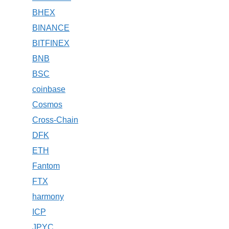
BHEX
BINANCE
BITFINEX
BNB
BSC
coinbase
Cosmos
Cross-Chain
DFK
ETH
Fantom
FTX
harmony
ICP
JPYC