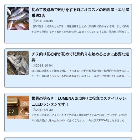
れば、紀州釣りの楽しみや奥深さを感じてもらえるのではと思います。 (adsbygoogle =
window.adsbygoogle ||...
初めて淡路島で釣りをする時にオススメの釣具屋・エサ屋
厳選3店
2018-08-30
【釣行記】【紀州釣り入門】【資産運用】はじめに淡路島で釣りをする時、どこで釣具
やエサを準備するか？初めての釣行の時には迷ってしまいますよね。淡路島で初めて釣
りをするなら、淡路島の釣具屋・エサ屋さんで釣具やエサを準備することをオススメし
ます。なぜなら、現地の情報を店員さんから直に聞けるからです。現地の釣果情報に詳
しいのは現地の釣具屋・エサ屋の店員さんです。現地の釣具屋・エサ屋の店員さんは積
極的に釣果を調査していたり、お店に持ち込まれた釣果をまとめていたりしますので、
チヌ釣り初心者が初めて紀州釣りを始めるときに必要な道
旬な情報を入手できることがメ...
具
2018-10-04
はじめに紀州釣りを始める時に、そろえるべき釣り道具は何か？紀州釣り初心者の方に
とって、最低限そろえるべき釣り道具をまとめました。海釣りに共通している道具、紀
州釣りに独自に必要な道具がありますので、紀州釣りをこれから始める際に、参考にな
ればと思います。紀州釣りに必要な道具竿紀州釣りに使用する竿は、チヌ竿になりま
す。基本的には0.6号あるいは1号のチヌ釣竿が紀州釣りに向いています。ちなみに、私
が愛用してる竿は、がまかつのチヌ競技スペシャル III 0.6号-5.0です。0号だと柔らか
驚異の明るさ！LUMENA 2は釣りに役立つスタイリッシ
すぎて、チヌを掛けた時にコン...
ュLEDランタンです！
2018-09-30
オススメ紀州釣りアイテムをまとめて楽天ROOMでまとめて紹介しています。紀州釣
りの道具選びに迷ったらのぞいてみてください。→私の楽天ROOMはこちらはじめに
釣りに持ってくランタンが古くなっていて、買い換えたいなと思っていたところ、スタ
イリッシュなLEDランタンを見つけたので、購入しました。そのLEDランタンはルーメ
ナー2（LUMENA 2）という、クラウドファンディングのMakuakeで大ヒットした商品