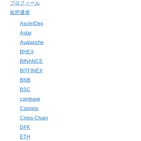
プロフィール
仮想通貨
AscenDex
Astar
Avalanche
BHEX
BINANCE
BITFINEX
BNB
BSC
coinbase
Cosmos
Cross-Chain
DFK
ETH