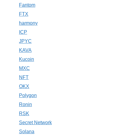
Fantom
FTX
harmony
ICP
JPYC
KAVA
Kucoin
MXC
NFT
OKX
Polygon
Ronin
RSK
Secret Network
Solana