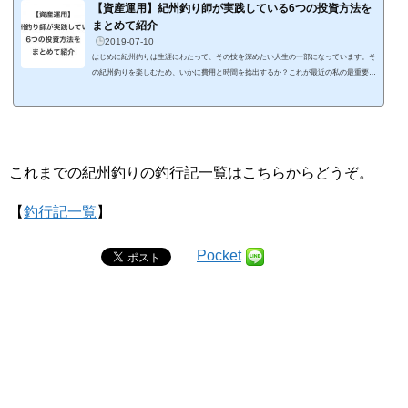
です。 ランタンとして光量が十分な上に、スタイリッシュなデザインが気に入りまし
【資産運用】紀州釣り師が実践している6つの投資方法を
た。特に1,500ルーメンという抜群の明るさ...
まとめて紹介
2019-07-10
はじめに紀州釣りは生涯にわたって、その技を深めたい人生の一部になっています。そ
の紀州釣りを楽しむため、いかに費用と時間を捻出するか？これが最近の私の最重要テ
ーマとなっています。 今は、育児で釣りに行ける時間が少なくなった分、投資の幅を
広げるべく勉強していて、運用成績や投資情報の記事を多く更新しています。釣りブロ
グなのに、投資の記事が多くなっていますが、個人的には釣りと投資は同じくらい大事
なので特に区別せずに記事を更新していきたいと考えています。 多くの釣り人って、
限られたおこずかいか...
これまでの紀州釣りの釣行記一覧はこちらからどうぞ。
【
釣行記一覧
】
Pocket