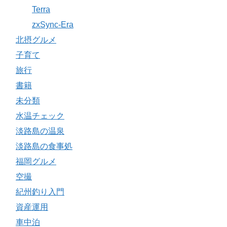
Terra
zxSync-Era
北摂グルメ
子育て
旅行
書籍
未分類
水温チェック
淡路島の温泉
淡路島の食事処
福岡グルメ
空撮
紀州釣り入門
資産運用
車中泊