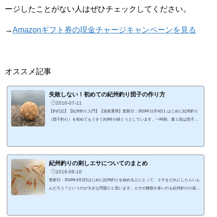
ージしたことがない人はぜひチェックしてください。
→
Amazonギフト券の現金チャージキャンペーンを見る
オススメ記事
失敗しない！初めての紀州釣り団子の作り方
2016-07-11
【釣行記】【紀州釣り入門】【資産運用】更新日：2019年11月4日1. はじめに紀州釣り
（団子釣り）を初めてもうすぐ約8年が経とうとしています。一時期、週１回は団子を
投げていましたが、最近は月3回といったところです。1年を通して団子を投げ続けて、
少しずつ経験を積んできました。自分の経験をこれから紀州釣りを始める方へ還元でき
ればと思い、入門記事を書いていこうと思います。 その第一弾が紀州釣り団子の作り
方。紀州釣りを始めるにあたって、初めの難所となるのがなんといっても団子の作り
方。私も初めは団子の材料さえ...
紀州釣りの刺しエサについてのまとめ
2016-08-10
更新日：2019年4月2日はじめに紀州釣りを始める人にとって、エサをどれにしたらいん
んだろう？というのが大きな問題だと思います。エサの種類が多いのも紀州釣りの楽し
みの一つ。種類が多い分、ローテーション、季節による使い分けが必要となります。淡
路島でずっと紀州釣りをしてきた経験から刺し餌についての特徴をまとめました。紀州
釣りをこれから始める方にとって、刺しエサの種類がいろいろあることを知ってもらえ