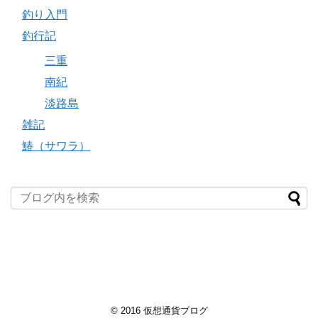
釣り入門
釣行記
三重
南紀
淡路島
雑記
鰆（サワラ）
© 2016
仮想通貨ブログ