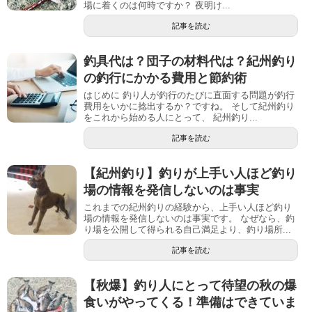
場に着くのは何時ですか？ 夜明け...
記事を読む
釣具代は？団子の材料代は？紀州釣り
の釣行にかかる費用と節約術
はじめに 釣り人が釣行のたびに直面する問題が釣行
費用をいかに捻出するか？ですね。 そして紀州釣り
をこれから始める人にとって、 紀州釣り...
記事を読む
【紀州釣り】釣りが上手い人ほど釣り
場の情報を発信しないのは事実
これまでの紀州釣りの経験から、上手い人ほど釣り
場の情報を発信しないのは事実です。 なぜなら、釣
り場を公開して得られる自己満足より、釣り場所...
記事を読む
【秋爆】釣り人にとって待望の秋の爆
食いがやってくる！準備はできていま