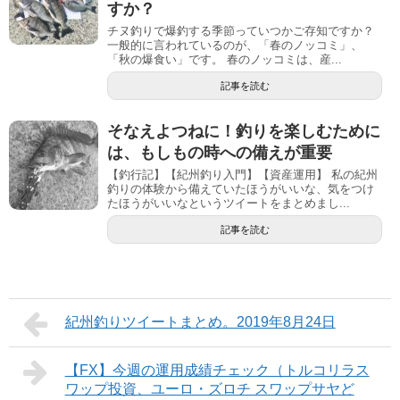
すか？
チヌ釣りで爆釣する季節っていつかご存知ですか？
一般的に言われているのが、「春のノッコミ」、
「秋の爆食い」です。 春のノッコミは、産...
記事を読む
そなえよつねに！釣りを楽しむために
は、もしもの時への備えが重要
【釣行記】【紀州釣り入門】【資産運用】 私の紀州
釣りの体験から備えていたほうがいいな、気をつけ
たほうがいいなというツイートをまとめまし...
記事を読む
紀州釣りツイートまとめ。2019年8月24日
【FX】今週の運用成績チェック（トルコリラス
ワップ投資、ユーロ・ズロチ スワップサヤど