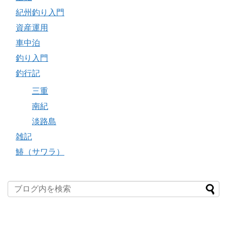
紀州釣り入門
資産運用
車中泊
釣り入門
釣行記
三重
南紀
淡路島
雑記
鰆（サワラ）