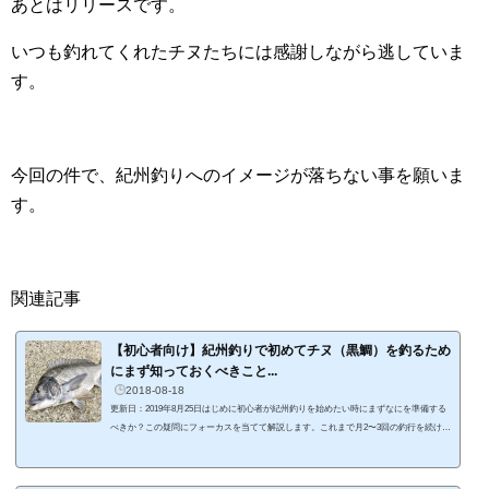
あとはリリースです。
いつも釣れてくれたチヌたちには感謝しながら逃していま
す。
今回の件で、紀州釣りへのイメージが落ちない事を願いま
す。
関連記事
【初心者向け】紀州釣りで初めてチヌ（黒鯛）を釣るため
にまず知っておくべきこと...
2018-08-18
更新日：2019年8月25日はじめに初心者が紀州釣りを始めたい時にまずなにを準備する
べきか？この疑問にフォーカスを当てて解説します。これまで月2〜3回の釣行を続けて
きて、シーズンにはコンスタントに釣果が出るようになりました。 紀州釣りの釣行記
一覧はこちらからどうぞ。【釣行記一覧】 そんな私が紀州釣りを始める時に迷ったこ
とが3つあります。逆にこの3つの基本を知れば、紀州釣りで初めてチヌを釣るまでの期