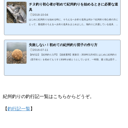
間がかなり短くなます。 それは、「釣り場所」、「紀州釣り仕掛け」、「紀州釣り団
チヌ釣り初心者が初めて紀州釣りを始めるときに必要な道
子」です。他の釣り...
具
2018-10-04
はじめに紀州釣りを始める時に、そろえるべき釣り道具は何か？紀州釣り初心者の方に
とって、最低限そろえるべき釣り道具をまとめました。海釣りに共通している道具、紀
州釣りに独自に必要な道具がありますので、紀州釣りをこれから始める際に、参考にな
ればと思います。紀州釣りに必要な道具竿紀州釣りに使用する竿は、チヌ竿になりま
す。基本的には0.6号あるいは1号のチヌ釣竿が紀州釣りに向いています。ちなみに、私
が愛用してる竿は、がまかつのチヌ競技スペシャル III 0.6号-5.0です。0号だと柔らか
失敗しない！初めての紀州釣り団子の作り方
すぎて、チヌを掛けた時にコン...
2016-07-11
【釣行記】【紀州釣り入門】【資産運用】更新日：2019年11月4日1. はじめに紀州釣り
（団子釣り）を初めてもうすぐ約8年が経とうとしています。一時期、週１回は団子を
投げていましたが、最近は月3回といったところです。1年を通して団子を投げ続けて、
少しずつ経験を積んできました。自分の経験をこれから紀州釣りを始める方へ還元でき
ればと思い、入門記事を書いていこうと思います。 その第一弾が紀州釣り団子の作り
方。紀州釣りを始めるにあたって、初めの難所となるのがなんといっても団子の作り
方。私も初めは団子の材料さえ...
紀州釣りの釣行記一覧はこちらからどうぞ。
【
釣行記一覧
】