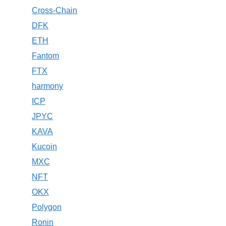
Cross-Chain
DFK
ETH
Fantom
FTX
harmony
ICP
JPYC
KAVA
Kucoin
MXC
NFT
OKX
Polygon
Ronin