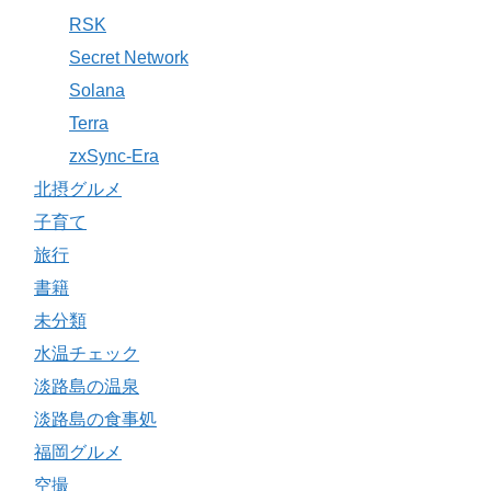
RSK
Secret Network
Solana
Terra
zxSync-Era
北摂グルメ
子育て
旅行
書籍
未分類
水温チェック
淡路島の温泉
淡路島の食事処
福岡グルメ
空撮