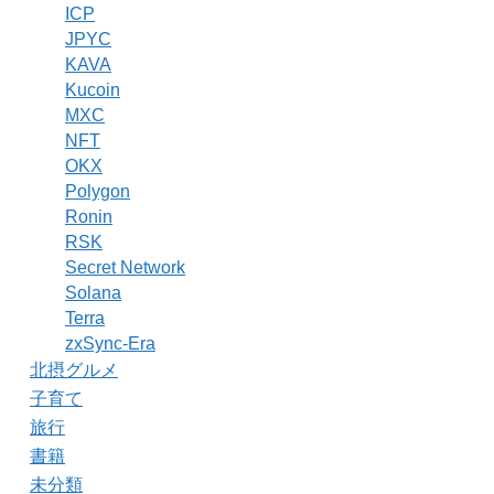
ICP
JPYC
KAVA
Kucoin
MXC
NFT
OKX
Polygon
Ronin
RSK
Secret Network
Solana
Terra
zxSync-Era
北摂グルメ
子育て
旅行
書籍
未分類