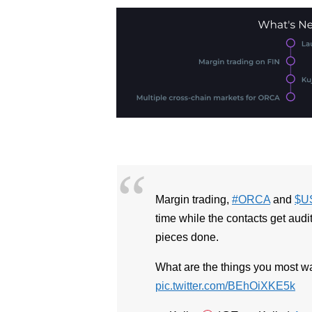
Margin trading,
#ORCA
and
$U
time while the contacts get audi
pieces done.
What are the things you most wan
pic.twitter.com/BEhOiXKE5k