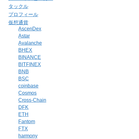
タックル
プロフィール
仮想通貨
AscenDex
Astar
Avalanche
BHEX
BINANCE
BITFINEX
BNB
BSC
coinbase
Cosmos
Cross-Chain
DFK
ETH
Fantom
FTX
harmony