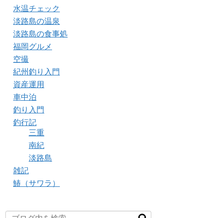
水温チェック
淡路島の温泉
淡路島の食事処
福岡グルメ
空撮
紀州釣り入門
資産運用
車中泊
釣り入門
釣行記
三重
南紀
淡路島
雑記
鰆（サワラ）