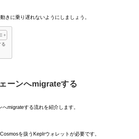
aの動きに乗り遅れないようにしましょう。
eする
aチェーンへmigrateする
ェーンへmigrateする流れを紹介します。
他にCosmosを扱うKeplrウォレットが必要です。