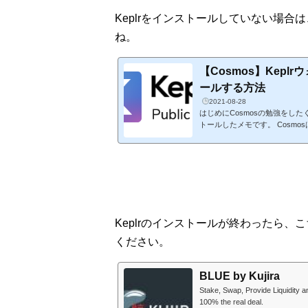
Keplrをインストールしていない場
ね。
【Cosmos】Kepl
ールする方法
2021-08-28
はじめにCosmosの勉強をした
トールしたメモです。 Cosm
性のないブロックチェーン同士
とを目標としているプロジェクト。 
kと一緒なので簡単でしたよ。こ
ばと思います。KeplrをChor
トアにアクセスしてKeplrの「C
Keplrのインストールが終わったら、こち
ください。
BLUE by Kujira
Stake, Swap, Provide Liquidity 
100% the real deal.