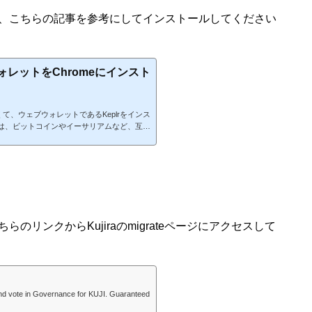
合は、こちらの記事を参考にしてインストールしてください
rウォレットをChromeにインスト
くて、ウェブウォレットであるKeplrをインス
osは、ビットコインやイーサリアムなど、互換
をつなげて、相互運用にできるようにするこ
Keplrのインストールや設定はMetaMas
れからCosomosをやりたい人の参考になれ
omeにインストールするまず、Chromeウェブス
hromeに追加」をクリックします。 Cho...
らのリンクからKujiraのmigrateページにアクセスして
and vote in Governance for KUJI. Guaranteed