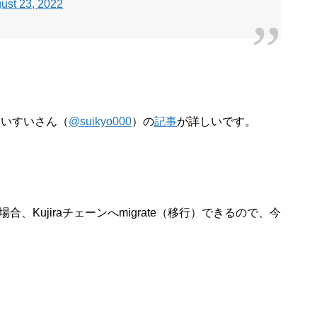
ust 23, 2022
すいすいさん（
@suikyo000
）の
記事
が詳しいです。
場合、Kujiraチェーンへmigrate（移行）できるので、今