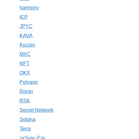
harmony
ICP
JPYC
KAVA
Kucoin
MXC
NFT
OKX
Polygon
Ronin
RSK
Secret Network
Solana
Terra
zxSync-Era