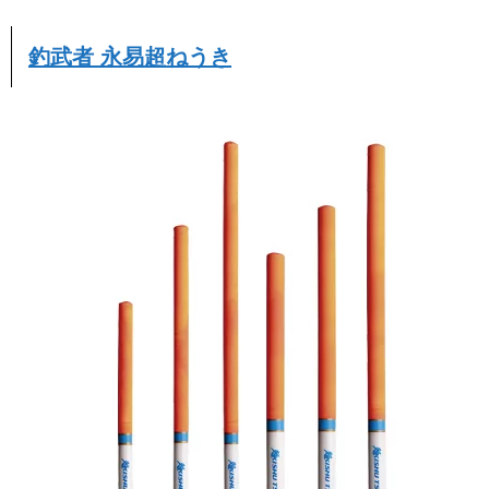
釣武者 永易超ねうき