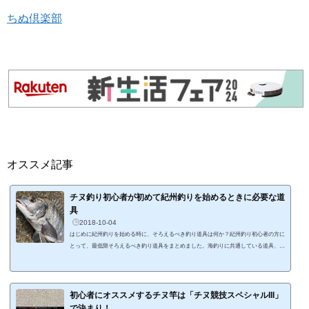
ちぬ倶楽部
オススメ記事
チヌ釣り初心者が初めて紀州釣りを始めるときに必要な道
具
2018-10-04
はじめに紀州釣りを始める時に、そろえるべき釣り道具は何か？紀州釣り初心者の方に
とって、最低限そろえるべき釣り道具をまとめました。海釣りに共通している道具、紀
州釣りに独自に必要な道具がありますので、紀州釣りをこれから始める際に、参考にな
ればと思います。紀州釣りに必要な道具竿紀州釣りに使用する竿は、チヌ竿になりま
す。基本的には0.6号あるいは1号のチヌ釣竿が紀州釣りに向いています。ちなみに、私
が愛用してる竿は、がまかつのチヌ競技スペシャル III 0.6号-5.0です。0号だと柔らか
初心者にオススメするチヌ竿は「チヌ競技スペシャルIII」
すぎて、チヌを掛けた時にコン...
で決まり！