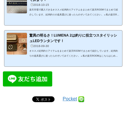
2018-10-15
楽天市場で購入できるオススメ紀州釣りアイテムをまとめて楽天ROOMでまとめて紹
介しています。紀州釣りの道具選びに迷ったらのぞいてみてください。→私の楽天RO
OMはこちら はじめに紀州釣りチヌ釣りをこれから始めようとしている方に、オススメ
するチヌ竿を紹介します。高価な竿を買わなくても、釣り方を覚えれば、チヌはを釣る
ことは可能ですが、釣れるようになってくると、どうしても道具にこだわりが出てき
て、安い竿をはじめに買ってしまうと、買い換える羽目になってしまいます。買い換え
驚異の明るさ！LUMENA 2は釣りに役立つスタイリッシ
る場合は、やはり価格が高くて性能が...
ュLEDランタンです！
2018-09-30
オススメ紀州釣りアイテムをまとめて楽天ROOMでまとめて紹介しています。紀州釣
りの道具選びに迷ったらのぞいてみてください。→私の楽天ROOMはこちらはじめに
釣りに持ってくランタンが古くなっていて、買い換えたいなと思っていたところ、スタ
イリッシュなLEDランタンを見つけたので、購入しました。そのLEDランタンはルーメ
ナー2（LUMENA 2）という、クラウドファンディングのMakuakeで大ヒットした商品
です。 ランタンとして光量が十分な上に、スタイリッシュなデザインが気に入りまし
た。特に1,500ルーメンという抜群の明るさ...
Pocket