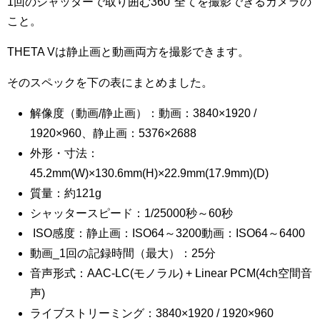
1回のシャッターで取り囲む360°全てを撮影できるカメラの
こと。
THETA Vは静止画と動画両方を撮影できます。
そのスペックを下の表にまとめました。
解像度（動画/静止画）：動画：3840×1920 /
1920×960、静止画：5376×2688
外形・寸法：
45.2mm(W)×130.6mm(H)×22.9mm(17.9mm)(D)
質量：約121g
シャッタースピード：1/25000秒～60秒
ISO感度：静止画：ISO64～3200動画：ISO64～6400
動画_1回の記録時間（最大）：25分
音声形式：AAC-LC(モノラル) + Linear PCM(4ch空間音
声)
ライブストリーミング：3840×1920 / 1920×960