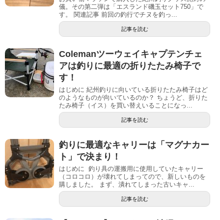
儀。その第二弾は「エスランド磯玉セット750」で
す。 関連記事 前回の釣行でチヌを釣っ...
記事を読む
Colemanツーウェイキャプテンチェ
アは釣りに最適の折りたたみ椅子で
す！
はじめに 紀州釣りに向いている折りたたみ椅子はど
のようなものが向いているのか？ ちょうど、折りた
たみ椅子（イス）を買い替えいることになっ...
記事を読む
釣りに最適なキャリーは「マグナカー
ト」で決まり！
はじめに 釣り具の運搬用に使用していたキャリー
（コロコロ）が壊れてしまってので、新しいものを
購しました。 まず、潰れてしまった古いキャ...
記事を読む