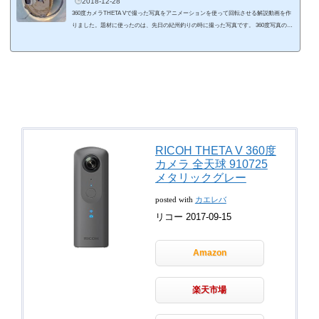
2018-12-28
360度カメラTHETA Vで撮った写真をアニメーションを使って回転させる解説動画を作
りました。題材に使ったのは、先日の紀州釣りの時に撮った写真です。 360度写真のア
ニメーション化ってイメージしずらいと思いますが、簡単に言うと「360度写真の好き
な方向を動画にする技」が360度写真のアニメーション化です。 スマホアプリ「THETA
+」なら、360度写真のアニメーション化が簡単にできてしまいます。例えばこんな感
じのアニメーションを数分で作ってしまうことができます。 こちらが「THETA+」で36
0度写真から手動でアニ...
RICOH THETA V 360度
カメラ 全天球 910725
メタリックグレー
posted with
カエレバ
リコー 2017-09-15
Amazon
楽天市場