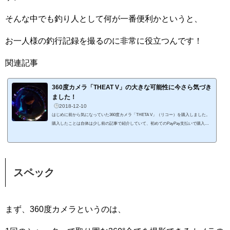
そんな中でも釣り人として何が一番便利かというと、
お一人様の釣行記録を撮るのに非常に役立つんです！
関連記事
360度カメラ「THEAT V」の大きな可能性に今さら気づき
ました！
2018-12-10
はじめに前から気になっていた360度カメラ「THETA V」（リコー）を購入しました。
購入したことは自体は少し前の記事で紹介していて、初めてのPayPay支払いで購入し
ました。今回は、THETA Vの開封の儀とSNSへのアップロードについてまとめました。
関連記事開封の儀黒い箱に入った「THETA V」。専用の自撮り棒がビックカメラのサー
ビスでついてきました。 本体の他に、ケーブル、説明書、ソフトケースが入っていま
す。 側面には、上から電源ボタン、WiFiボタン、モード切替ボタン（カメラ、ビデ
オ）がついています。 底面...
スペック
まず、360度カメラというのは、