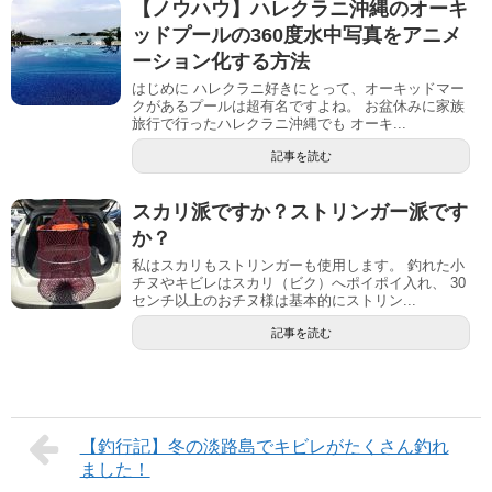
【ノウハウ】ハレクラニ沖縄のオーキ
ッドプールの360度水中写真をアニメ
ーション化する方法
はじめに ハレクラニ好きにとって、オーキッドマー
クがあるプールは超有名ですよね。 お盆休みに家族
旅行で行ったハレクラニ沖縄でも オーキ...
記事を読む
スカリ派ですか？ストリンガー派です
か？
私はスカリもストリンガーも使用します。 釣れた小
チヌやキビレはスカリ（ビク）へポイポイ入れ、 30
センチ以上のおチヌ様は基本的にストリン...
記事を読む
【釣行記】冬の淡路島でキビレがたくさん釣れ
ました！