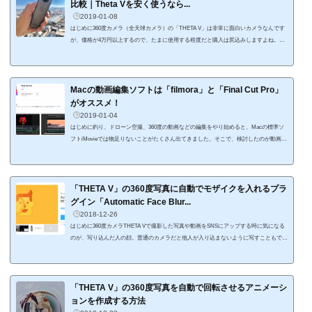
比較｜Theta Vを安く使うなら...
2019-01-08
はじめに360度カメラ（全天球カメラ）の「THETA V」は非常に面白いカメラなんです
が、価格が4万円以上するので、たまに使用する程度だと購入は尻込みしますよね。釣
りや旅行に持って行って使用するだけなら「レンタルサービス」を使用することで、格
安で使用できますよ。借りるだけではなく、そのまま引き取ることもできるショップも
あります。「THETA V」をレンタルできるショップを料金や補償制度で比較して、オス
スメショップを紹介します！レンタルショップ徹底比較レンタル日数、レンタル料金、
Macの動画編集ソフトは「filmora」と「Final Cut Pro」
補償内容、延長料金、合わせて借り...
がオススメ！
2019-01-04
はじめに釣り、ドローン空撮、360度の動画などの編集をやり始めると、Macの標準ソ
フトiMovieでは物足りないことがたくさん出てきました。そこで、検討したのが動画編
集の専用ソフト。色々と探して最終的にはここで紹介する2つの動画編集ソフト「filmor
a」と「Final Cut Pro」に行き着きました。動画編集ソフトを使用すると、カット編
集、アニメーション制作、音声、さまざまなフォーマットへの映像の書き出しといっ
た、工程を1つのソフトで完了することができます。動画編集ソフトって色々あるけれ
「THETA V」の360度写真に自動でモザイクを入れるプラ
ど、どれ使えばいいの？っていう人に...
グイン「Automatic Face Blur...
2018-12-26
はじめに360度カメラTHETA Vで撮影した写真や動画をSNSにアップする時に気になる
のが、写り込んだ人の顔。普通のカメラだと他人が入り込まないように写すこともでき
ますが、360度カメラは周り全てを写してしまうので、どうしても見知らぬ人が映り込
んでしまいます。そうすると、SNSに360度写真をアップする時に見知らぬ人の顔にモ
ザイクをかけたいということをがあります。また、自分の顔にモザイクをかけたいとい
うこともありますね。360度写真にモザイクをかけられるのか？って疑問に思いますよ
「THETA V」の360度写真を自動で回転させるアニメーシ
ね。THETA Vなら簡単にモザイクをかけ...
ョンを作成する方法