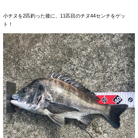
小チヌを2匹釣った後に、11匹目のチヌ44センチをゲッ
ト！