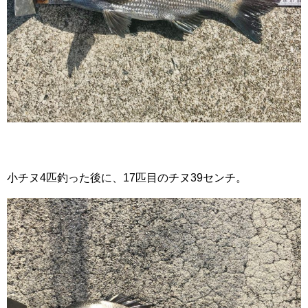
小チヌ4匹釣った後に、17匹目のチヌ39センチ。