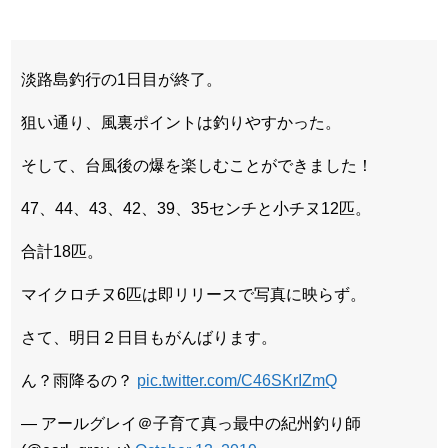
淡路島釣行の1日目が終了。
狙い通り、風裏ポイントは釣りやすかった。
そして、台風後の爆を楽しむことができました！
47、44、43、42、39、35センチと小チヌ12匹。
合計18匹。
マイクロチヌ6匹は即リリースで写真に映らず。
さて、明日２日目もがんばります。
ん？雨降るの？
pic.twitter.com/C46SKrIZmQ
— アールグレイ＠子育て真っ最中の紀州釣り師