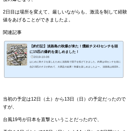
2日目は場所を変えて、厳しいながらも、激流を制して経験
値をあげることができましたよ。
関連記事
【釣行記】淡路島の秋爆が来た！燻銀チヌ43センチを頭
に15匹の爆釣を楽しめました！
2019-10-06
はじめに秋チヌを楽しむために淡路島で団子を投げてきました。釣果は43センチを頭に
合計15匹のチヌが釣れて、大満足の結果！秋爆を楽しめましたよー。 淡路島は前回9月
20日以来です。関連記事 このときは台風前で、それまで雨が降っておらず、海の状態
はよくなかったのか、釣果がふるいませんでしたねぇ。 今回は釣行前に雨が降ってい
たので、海の状況も変わっているんじゃないかと期待していました。期待通りの釣果が
出て、秋爆を楽しめましたよ。やっぱり、天気は一度崩れたほうが釣果はいいですね。
関連記事淡路島の...
当初の予定は12日（土）から13日（日）の予定だったので
すが、
台風19号が日本を直撃ということだったので、