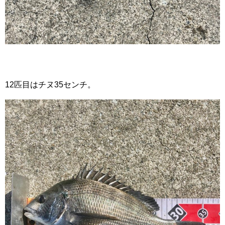
12匹目はチヌ35センチ。