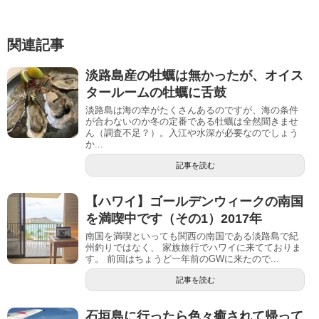
関連記事
淡路島産の牡蠣は無かったが、オイス
タールームの牡蠣に舌鼓
淡路島は海の幸がたくさんあるのですが、海の条件
が合わないのか冬の定番である牡蠣は全然聞きませ
ん（調査不足？）。入江や水深が必要なのでしょう
か...
記事を読む
【ハワイ】ゴールデンウィークの南国
を満喫中です（その1）2017年
南国を満喫といっても関西の南国である淡路島で紀
州釣りではなく、 家族旅行でハワイに来てておりま
す。 前回はちょうど一年前のGWに来たので...
記事を読む
石垣島に行ったら色々癒されて帰って