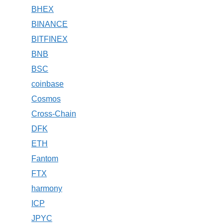
BHEX
BINANCE
BITFINEX
BNB
BSC
coinbase
Cosmos
Cross-Chain
DFK
ETH
Fantom
FTX
harmony
ICP
JPYC