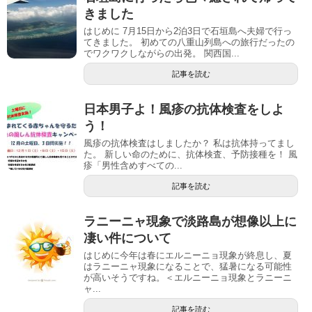
きました
はじめに 7月15日から2泊3日で石垣島へ夫婦で行っ
てきました。 初めての八重山列島への旅行だったの
でワクワクしながらの出発。 関西国...
記事を読む
日本男子よ！風疹の抗体検査をしよ
う！
風疹の抗体検査はしましたか？ 私は抗体持ってまし
た。 新しい命のために、抗体検査、予防接種を！ 風
疹「男性含めすべての...
記事を読む
ラニーニャ現象で淡路島が想像以上に
凄い件について
はじめに今年は春にエルニーニョ現象が終息し、夏
はラニーニャ現象になることで、猛暑になる可能性
が高いそうですね。＜エルニーニョ現象とラニーニ
ャ...
記事を読む