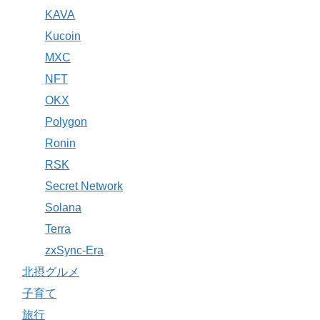
KAVA
Kucoin
MXC
NFT
OKX
Polygon
Ronin
RSK
Secret Network
Solana
Terra
zxSync-Era
北摂グルメ
子育て
旅行