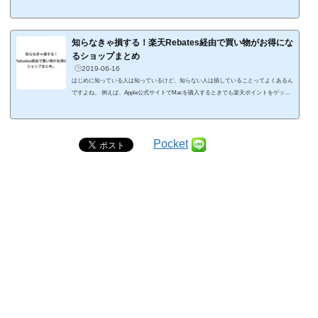
釣り師 (@earl_grey_y) September 14, 2019 台風15号で被害が出ている自治体にふるさと
納税で応援できます。ランキングでも1位になるくらい皆さん関心を持っているようで
すね。 おさえておく仕組みは5つです。 寄付金として1,000円より受け付け 寄付金額が
2,000円以下の場合、寄付金控除の適用外 総額の調整は口数で調整 返礼品なし ワンスト
知らなきゃ損する！楽天Rebates経由で買い物がお得にな
ップ...
るショップまとめ
2019-06-16
はじめに知っている人は知っているけど、知らない人は損していることってよくあるん
ですよね。 例えば、Apple公式サイトでMacを購入するときでも楽天ポイントをゲット
できることを知っていますか？ 楽天RebatesからApple公式サイトを訪問して、Macを買
うだけで購入金額に応じた楽天ポイントをゲットすることができます。実際に、私はi
Macの購入で楽天ポイントをゲットしました。 ＜ポイント獲得＞iMacを購入した時の
楽天Rebatesのポイントが付与されました。やはり商品の発送が完了することで付与さ
Pocket
れるみたいですね。...