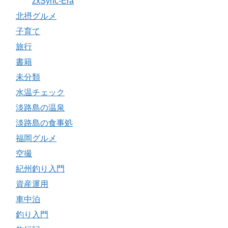
zxSync-Era
北摂グルメ
子育て
旅行
書籍
未分類
水温チェック
淡路島の温泉
淡路島の食事処
福岡グルメ
空撮
紀州釣り入門
資産運用
車中泊
釣り入門