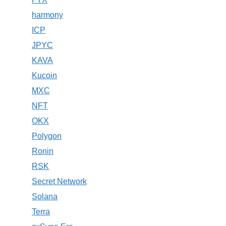
harmony
ICP
JPYC
KAVA
Kucoin
MXC
NFT
OKX
Polygon
Ronin
RSK
Secret Network
Solana
Terra