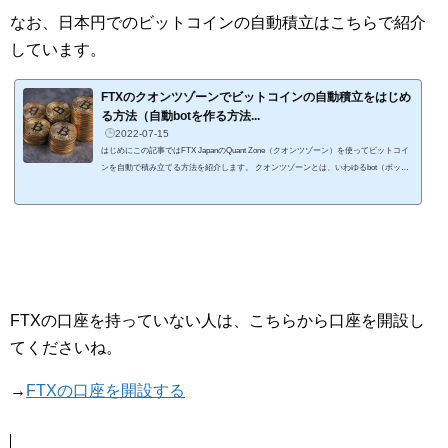
なお、日本円でのビットコインの自動積立はこちらで紹介
しています。
FTXのクオンツゾーンでビットコインの自動積立をはじめ
る方法（自動botを作る方法...
2022-07-15
はじめにこの記事ではFTX JapanのQuant Zone（クオンツゾーン）を使ってビットコイ
ンを自動で積み立てる方法を紹介します。 クオンツゾーンとは、いわゆるbot（ボッ
ト）を簡単に作れるサービスです。 具体的には「トリガー」と「アクション」を組み
合わせた「ルール」を作成して、自動的に取引を行うことができる機能です。 トリガ
ーやアクションは関数を使ってルールを指定し、その関数を組み合わせることで自動売
買のルールを作成することが可能になります。 プログラミングがわからなくても、関
数をコピペする...
FTXの口座を持っていない人は、こちらから口座を開設し
てくださいね。
→
FTXの口座を開設する