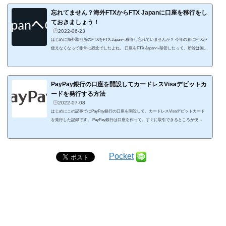
D-JYPの交換手数料は無料。 日本円の入出金も無料です。 FTX JPの販売所はもうご利
用になりましたか
円での売買だけでなく、米ドルでの売買や暗号資産同士...
忘れてません？海外FTXからFTX Japanに口座を移行をし
ておきましょう！
2022-06-23
はじめに海外取引所のFTXをFTX Japanへ移管し忘れていませんか？ 今年の春にFTXが
使えなくなって非常に残念でしたよね。 口座をFTX Japanへ移管したって、所詮は国内
取引所。 移管作業に面倒な手続きが必要なら、これまで使っている国内取引所で十分
じゃない？って思っていません？ 私もそう思って放置していたんですが、FTX Japanは
国内取引所としてめっちゃ優秀なんじゃなかと思い始めました。 大きな理由は2つ。 U
SD/JPYの板取引ができること。 JPYの銀行への出金がめちゃ早くて無料なこと。 ...
PayPay銀行の口座を開設してカードレスVisaデビットカ
ードを発行する方法
2022-07-08
はじめにこの記事ではPayPay銀行の口座を開設して、カードレスVisaデビットカード
を発行した記録です。 PayPay銀行は口座を作って、すぐに取引できるところが便
利。 暗号資産取引所のFTX Japanの振り込み入金先はPayPay銀行なので、PayPay銀行
の口座を持っていれば、無料で振込が可能になりますよ。 PayPay銀行の口座への入出
金はコンビニのATMで可能で、スマホにアプリをインストールしておけば物理カードな
しで入出金ができます。 なので、FTX Japanの口座を持っているなら、PayPay銀行の
Pocket
口座を開設しておかない...