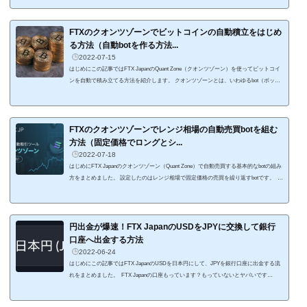
TXで利用していた人も多いんじゃないでしょうか。 ステーキングと言っても、FTX Ea
rnはビットコインを口座に置いておくだけで報酬が発生するメチャお得なサービスで
す。 報酬は、FTXが対応している全ての仮想通貨で、10,000ドル相当まで年利8%、10,0
FTXのクオンツゾーンでビットコインの自動積立をはじめ
01ドル相...
る方法（自動botを作る方法...
2022-07-15
はじめにこの記事ではFTX JapanのQuant Zone（クオンツゾーン）を使ってビットコイ
ンを自動で積み立てる方法を紹介します。 クオンツゾーンとは、いわゆるbot（ボッ
ト）を簡単に作れるサービスです。 具体的には「トリガー」と「アクション」を組み
合わせた「ルール」を作成して、自動的に取引を行うことができる機能です。 トリガ
ーやアクションは関数を使ってルールを指定し、その関数を組み合わせることで自動売
買のルールを作成することが可能になります。 プログラミングがわからなくても、関
FTXのクオンツゾーンでレンジ相場の自動売買botを組む
数をコピペする...
方法（固定価格でロングとシ...
2022-07-18
はじめにFTX Japanのクオンツゾーン（Quant Zone）で自動売買する基本的なbotの組み
方をまとめました。 設定したのはレンジ相場で固定価格の売買を繰り返すbotです。 仮
想通貨の冬の時代はしばらく続きそうですよね。 暴落局面が落ち着いて、レンジ相場
になってきた感じです。 値動きがないレンジ相場（ヨコヨコ）の後にドスンっと落ち
て、またヨコヨコみたいな感じ。 値動きがなくて面白くないなー、なんて思っていま
せんか？ もし時間を持て余しているなら、自動売買が面白いです。 ...
円出金が爆速！FTX JapanのUSDをJPYに交換して銀行
口座へ出金する方法
2022-06-24
はじめにこの記事ではFTX JapanのUSDを日本円にして、JPYを銀行口座に出金する流
れをまとめました。 FTX Japanの口座もっています？もっていないとヤバいです
よ。 なぜヤバいかというと、こんなに便利な国内取引所は他にないから。 取引所内で
USD建で資金を保管できて、日本円を短時間で無料に出金できるのがFTX Japan。 US