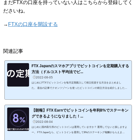
まだFTXの口座を持っていない人はこちらから登録してく
ださいね。
→
FTXの口座を開設する
関連記事
FTX Japanのスマホアプリでビットコインを定期購入する
方法（ドルコスト平均法でビ...
2022-08-05
はじめにFTXでビットコインを毎月定期購入して積立投資する方法をまとめまし
た。 過去の記事でクオンツゾーンを使ったビットコインの積立方法を紹介しました
が、今回はFTXのスマホアプリを使うやり方です。関連記事 FTXのスマホアプリな
ら、クオンツゾーンで設定ができない毎月の積立設定が簡単に設定できるので便利です
よ。 ちなみにPCでアクセスする画面では積立設定ができないようです。 積立に使う
通貨は日本円の他にUSDも可能です。 これめっちゃありがたいです。 円高の時に円を
【朗報】FTX Earnでビットコインを年利8%でステーキン
ドル...
グできるようになりました！...
2022-08-04
はじめに国内取引所のビットコインは運用していますか？ 運用してないと損しますよ
ー。 FTX Japanなら、ビットコインを運用して8%のステーキング報酬がもらえま
す！ というのも、FTX JapanでFTX Earnがこっそり始まっているんです。 以前の海外F