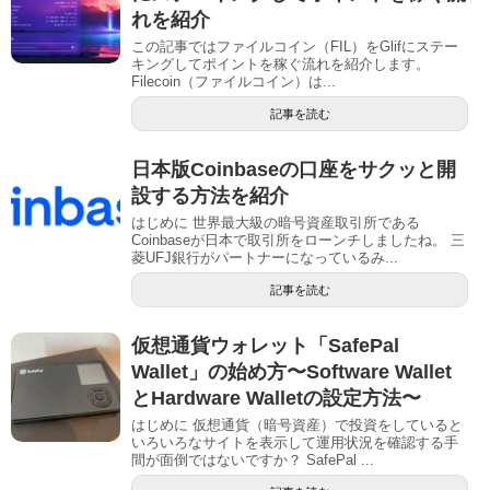
れを紹介
この記事ではファイルコイン（FIL）をGlifにステー
キングしてポイントを稼ぐ流れを紹介します。
Filecoin（ファイルコイン）は...
記事を読む
日本版Coinbaseの口座をサクッと開
設する方法を紹介
はじめに 世界最大級の暗号資産取引所である
Coinbaseが日本で取引所をローンチしましたね。 三
菱UFJ銀行がパートナーになっているみ...
記事を読む
仮想通貨ウォレット「SafePal
Wallet」の始め方〜Software Wallet
とHardware Walletの設定方法〜
はじめに 仮想通貨（暗号資産）で投資をしていると
いろいろなサイトを表示して運用状況を確認する手
間が面倒ではないですか？ SafePal ...