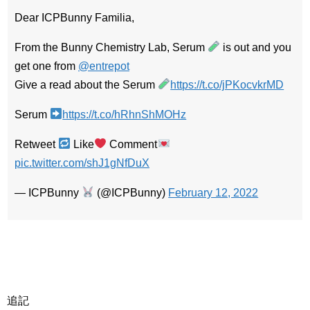
Dear ICPBunny Familia,
From the Bunny Chemistry Lab, Serum
is out and you
get one from
@entrepot
Give a read about the Serum
https://t.co/jPKocvkrMD
Serum
https://t.co/hRhnShMOHz
Retweet
Like
Comment
pic.twitter.com/shJ1gNfDuX
— ICPBunny
(@ICPBunny)
February 12, 2022
追記