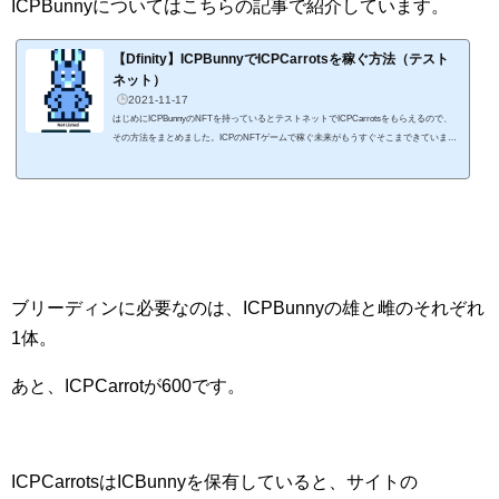
ICPBunnyについてはこちらの記事で紹介しています。
【Dfinity】ICPBunnyでICPCarrotsを稼ぐ方法（テスト
ネット）
2021-11-17
はじめにICPBunnyのNFTを持っているとテストネットでICPCarrotsをもらえるので、
その方法をまとめました。ICPのNFTゲームで稼ぐ未来がもうすぐそこまできています
ね。 11月20日には正式ローンチみたいなの始まる前に触っておくといいかもです。#IC
PBunny #Fanart #pixelart #Dfinity #ICP #ICPCarrot
November 20th 2021
#DeFi #NFT #Yield #Earn #PassiveIncome #BunnySwap @elonmusk pic.twitter.com/KFi
6B5fvuo— ICPBunny
(@ICPBunny) No...
ブリーディンに必要なのは、ICPBunnyの雄と雌のそれぞれ
1体。
あと、ICPCarrotが600です。
ICPCarrotsはICBunnyを保有していると、サイトの