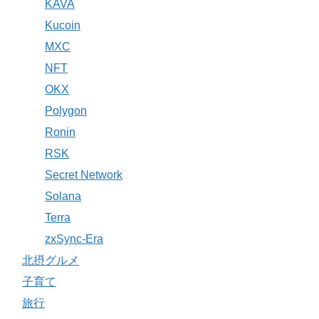
KAVA
Kucoin
MXC
NFT
OKX
Polygon
Ronin
RSK
Secret Network
Solana
Terra
zxSync-Era
北摂グルメ
子育て
旅行