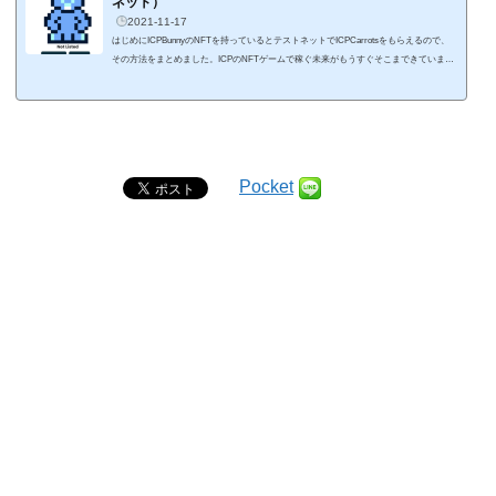
ネット）
2021-11-17
はじめにICPBunnyのNFTを持っているとテストネットでICPCarrotsをもらえるので、
その方法をまとめました。ICPのNFTゲームで稼ぐ未来がもうすぐそこまできています
ね。 11月20日には正式ローンチみたいなの始まる前に触っておくといいかもです。#IC
PBunny #Fanart #pixelart #Dfinity #ICP #ICPCarrot
November 20th 2021
#DeFi #NFT #Yield #Earn #PassiveIncome #BunnySwap @elonmusk pic.twitter.com/KFi
6B5fvuo— ICPBunny
(@ICPBunny) No...
Pocket