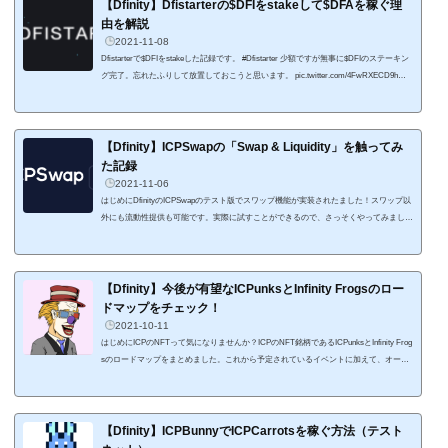
P) November 9, 2021 日本時間だと11月11日21時...
【Dfinity】Dfistarterの$DFIをstakeして$DFAを稼ぐ理
由を解説
2021-11-08
Dfistarterで$DFIをstakeした記録です。 #Dfistarter 少額ですが無事に$DFIのステーキン
グ完了。忘れたふりして放置しておこうと思います。 pic.twitter.com/4FwRXECD9h—
アールグレイ＠投資する紀州釣り師〜Crypto Investor〜 (@earl_grey_y) November 7, 202
1 DfinityのDfistarterですが、今回はBSCでの開始となります。ロードマップに書かれて
いるDfinityでの開始ではなく、ベータ版の一環みたいですね。 Dfinityに興味があれば、
おさえておいて損はないの案件なので以下、参考になればと思います。 $DFIのstak...
【Dfinity】ICPSwapの「Swap & Liquidity」を触ってみ
た記録
2021-11-06
はじめにDfinityのICPSwapのテスト版でスワップ機能が実装されたました！スワップ以
外にも流動性提供も可能です。実際に試すことができるので、さっそくやってみました
よ。 Hello, folks!One of our most essential functions, the Swap (MOR, Market-making with
Optional Ranges), is now launched for public testing!You can claim test tokens in Test Faucet
and use them to experience Swap (MOR).Join us: https://t.co/utNeU4hYsy#ICPSwap #DFINI
TY— ICPSwap #DFINITY (@ICPSwap) November 5, 2021 やり方は他のチ...
【Dfinity】今後が有望なICPunksとInfinity Frogsのロー
ドマップをチェック！
2021-10-11
はじめにICPのNFTって気になりませんか？ICPのNFT銘柄であるICPunksとInfinity Frog
sのロードマップをまとめました。これから予定されているイベントに加えて、オーナ
ーになるメリットを知るきっかけになればと思います。 ICPunksは、2021年9月初めに
発行された10,000個のコレクターズピエロで、ICPで最初のNFT。私も1体を入手してい
ます。 Infinity Frogsは、ICPunksと同じ運営が手がけるイーサリアム上のNFT。OpneSe
aで発行され、今後はイーサリアムとICPをブリッジする最初のNFTを目指していま
【Dfinity】ICPBunnyでICPCarrotsを稼ぐ方法（テスト
す。つい先日発行され、私は...