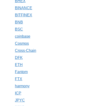
BHEX
BINANCE
BITFINEX
BNB
BSC
coinbase
Cosmos
Cross-Chain
DFK
ETH
Fantom
FTX
harmony
ICP
JPYC