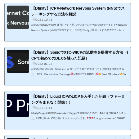
（インターネットコンピュータプロトコル）の略。 2015年に構想され、Dominic Willia
ms氏率いる2016年に設立されたDFINITY財団が開発を進めています。 ICPはブロック
【Dfinity】ICPをNetwork Nervous System (NNS)でス
チェーン技術...
テーキングする方法を解説
2021-10-04
はじめにDfinityでICPを運用したいと思っていませんか？ICPのステーキングがNetwork
Nervous System (NNS)で可能ですよ。 NNSはDfinityがサポートする公式のウォレッ
ト。実際にはウォレット以上の機能があって、ICPをステーキングしたり、投票した
り、アプリケーションをホストするためのキャニスターを作成したりすることができま
す。 NNSでICPをステーキングするとインターネットコンピュータ変更の投票権を得る
ことができたり、報酬を得ることが可能になります。 この記事ではNNSを使ってICPを
【Dfinity】SonicでXTC-WICPの流動性を提供する方法（I
ステーキングする方法...
CPで初めてのDEXを触った記録）
2022-01-23
はじめにICPのDEX「Sonic V1」がローンチされたのでさっそく流動性を提供してみ
た！ DEX：Decentralized Exchange
MAINNET LAUNCH
Sonic V1 is here!
Our
genesis launch brings Sonic’s first DeFi protocol to the #InternetComputerStart swapping tok
ens and earning fees by providing liquidity in the Sonic app!
Learn all about it
https://t.co/4
LdCV7LPZy— Sonic (@sonic_ooo) January 21, 2022 ICP関連で流動性提供して運用する
のは初めてです。&...
【Dfinity】Liquid ICPのLICPを入手した記録（ファーミ
ングもまもなく開始！）
2021-11-11
DfinityのLiquid ICPのPrivate saleがPolygonで実施されたので、$LICPを少額購入しまし
た。LICPはLiquid ICPのガバナンストークンです。
Happy to announce 1,000,000 LI
CP farm incentives for upcoming 12 months. 1st Farming pool for LICP/USDC pair will start
with 21554426 block ~20th NovemberFARMS: https://t.co/orOsKT2Q3cNOTE*:ICP-20, st-IC
P pools will start after the bridge launchhttps://t.co/orOsKT2Q3c— Liquid ICP ∞ (@LiquidIC