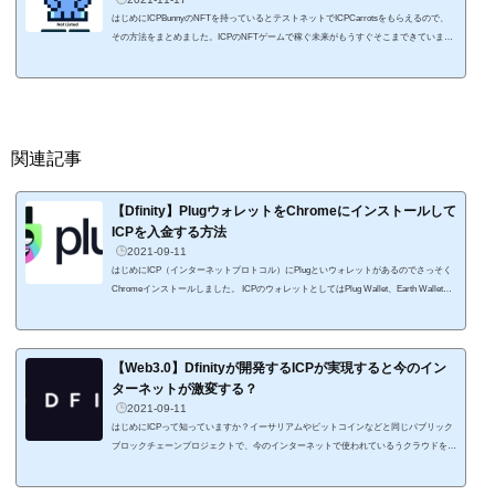
はじめにICPBunnyのNFTを持っているとテストネットでICPCarrotsをもらえるので、
その方法をまとめました。ICPのNFTゲームで稼ぐ未来がもうすぐそこまできています
ね。 11月20日には正式ローンチみたいなの始まる前に触っておくといいかもです。#IC
PBunny #Fanart #pixelart #Dfinity #ICP #ICPCarrot
November 20th 2021
#DeFi #NFT #Yield #Earn #PassiveIncome #BunnySwap @elonmusk pic.twitter.com/KFi
6B5fvuo— ICPBunny
(@ICPBunny) No...
関連記事
【Dfinity】PlugウォレットをChromeにインストールして
ICPを入金する方法
2021-09-11
はじめにICP（インターネットプロトコル）にPlugといウォレットがあるのでさっそく
Chromeインストールしました。 ICPのウォレットとしてはPlug Wallet、Earth Wallet、
NNS Dapp、Stoic Walletがあります。 その中で今回はPlugをChromeにインストールし
ました。 インストールの方法はMetaMaskや他のクリプトのウォレットと同じなのでサ
クッとできましたよ。 これからICPを触りたいと思っている人の参考になればと思いま
す。 関連記事 PlugウォレットをChromeにインストールする方法まずPlugのサイトで
【Web3.0】Dfinityが開発するICPが実現すると今のイン
「Downlo...
ターネットが激変する？
2021-09-11
はじめにICPって知っていますか？イーサリアムやビットコインなどと同じパブリック
ブロックチェーンプロジェクトで、今のインターネットで使われているうクラウドを代
替する新しくて壮大なプロジェクト。いわゆるWeb3.0という概念です。 まったく知ら
なかったので、調べた内容を簡単にまとめました。 ICPはInternet Computer Protocol