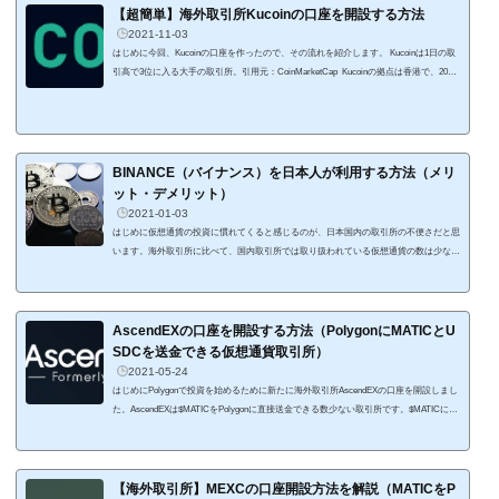
【超簡単】海外取引所Kucoinの口座を開設する方法
2021-11-03
はじめに今回、Kucoinの口座を作ったので、その流れを紹介します。 Kucoinは1日の取
引高で3位に入る大手の取引所。引用元：CoinMarketCap Kucoinの拠点は香港で、2017
年にサービスをスタートしています。取引通貨は400種類以上になります。 口座の開設
はメールアドレスだけで行えるところが便利ですよ。 身分証明書などの提出を行うよ
うな面倒な手続きは不要で、KYCなくても1日の出金制限が1BTC。個人的には十分な条
件ですね。 個人的には、HarmonyのONEを購入できる海外取引所としてKucoi...
BINANCE（バイナンス）を日本人が利用する方法（メリ
ット・デメリット）
2021-01-03
はじめに仮想通貨の投資に慣れてくると感じるのが、日本国内の取引所の不便さだと思
います。海外取引所に比べて、国内取引所では取り扱われている仮想通貨の数は少な
く、レバレッジ取引も4倍までに制限されています。海外取引所の中でも私も使ってい
るBINANCE（バイナンス）は日本人ユーザーもたくさん利用している世界トップクラ
スの海外仮想通貨（暗号資産）取引所で、豊富な取扱通貨やハイレバレッジが扱えるの
が魅力の取引所となっています。ただ、海外の取引所特有のメリットとデメリットをち
AscendEXの口座を開設する方法（PolygonにMATICとU
ゃんと把握して利用することが重要に...
SDCを送金できる仮想通貨取引所）
2021-05-24
はじめにPolygonで投資を始めるために新たに海外取引所AscendEXの口座を開設しまし
た。AscendEXは$MATICをPolygonに直接送金できる数少ない取引所です。$MATICに加
えて、USDCもMatic networkで送金できるのが便利。 口座開設の手続きはBINANCEな
どの海外取引所よりも簡単に行うことができるので、サクッと開設して利用できます。
これからAscendEXの口座を開設する人の参考になればと思いますAscendEXの口座を開
設する口座を開設するにはAscendEXのトップページ右上にある「Sign Up」から始めま
【海外取引所】MEXCの口座開設方法を解説（MATICをP