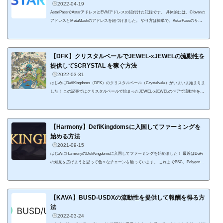
2022-04-19
AstarPassでAstarアドレスとEVMアドレスの紐付けた記録です。 具体的には、Cloverの
アドレスとMetaMaskのアドレスを紐づけました。 やり方は簡単で、AstarPassのサイ
トでPolkadot対応ウォレットとEVM対応ウォレットそれぞれを接続して手続きするだけ
です。 この紐付けによってEVMに紐づけられたAstarアドレスでステーキングに参加し
ていることがチェーン上で検証できるようになまります。 エアドロなのどのイベント
で報酬を受ける機会が得られるようになるみたいなのでとりあえずやっていた方が良い
【DFK】クリスタルベールでJEWEL-xJEWELの流動性を
案件ですね。&n...
提供して$CRYSTAL を稼ぐ方法
2022-03-31
はじめにDefiKingdoms（DFK）のクリスタルベール（Crystalvale）がいよいよ始まりま
した！ この記事ではクリスタルベールで始まったJEWEL-xJEWELのペアで流動性を提
供して、$CRYSTAL を稼ぐ手順をまとめました。 これからクリスタルベールに上陸し
ようとしている人の参考になればと思います。 クリスタルベールとは、DFKがAvalanc
heのサイドチェーンとなるDFKチェーンで開始された新しい大陸。 HarmonyのSerendal
e（セレンデール）に続く2つ目です。 クリスタルベールに上陸してファーミングを
【Harmony】DefiKingdomsに入国してファーミングを
始...
始める方法
2021-09-15
はじめにHarmonyのDefiKingdomsに入国してファーミングを始めました！ 最近はDeFi
の知見を広げようと思って色々なチェーンを触っています。 これまでBSC、Polygon、
Solana、Avalanche、Fantomと触ってきて、最近はTerra、ICPを触っています。今回は
爆裂APRとDeFi+NFTのプラットフォームを求めてHarmonyに初上陸しました。 Harmo
nyで本格的に触れるプラットフォームはまだ多くないですが、DefiKingdomsは爆裂APR
に加えてNFTを使ったゲーム感覚なところが魅力。ドット絵のRPG風のサイトでファ
【KAVA】BUSD-USDXの流動性を提供して報酬を得る方
ーミングができるんです。そ...
法
2022-03-24