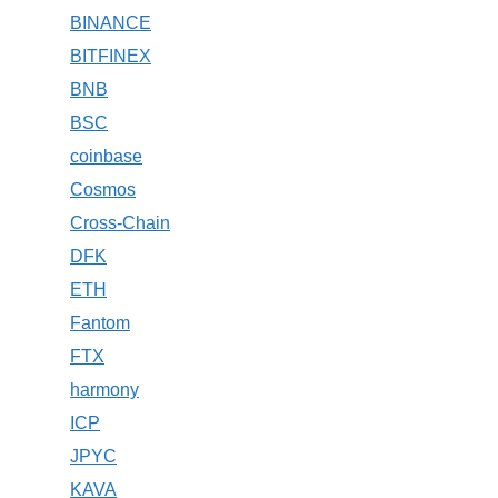
BINANCE
BITFINEX
BNB
BSC
coinbase
Cosmos
Cross-Chain
DFK
ETH
Fantom
FTX
harmony
ICP
JPYC
KAVA