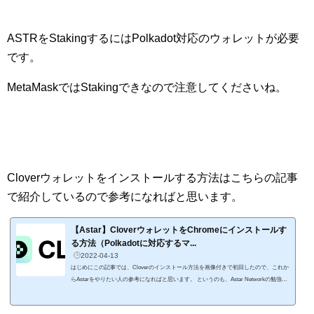
ASTRをStakingするにはPolkadot対応のウォレットが必要
です。
MetaMaskではStakingできなので注意してくださいね。
Cloverウォレットをインストールする方法はこちらの記事
で紹介しているので参考になればと思います。
【Astar】CloverウォレットをChromeにインストールす
る方法（Polkadotに対応するマ...
2022-04-13
はじめにこの記事では、Cloverのインストール方法を画像付きで初回したので、これか
らAstarをやりたい人の参考になればと思います。 というのも、Astar Networkの勉強を
したくて、ウェブウォレットであるCloverをインストールしたんです。 Astar Network
はPolkadot（ポルカドット）と接続している日本発のプロジェクト。 取引所（CEX）か