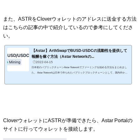
らAstar NetworkにASTARを送金するためにPolkadot対応のウォレットが必要なので、Cl
overをインストールした次第です。 Cloverは、Polkadotだけでなく、イーサリアム、BN
B Chain...
また、ASTRをCloverウォレットのアドレスに送金する方法
はこちらの記事の中で紹介しているので参考にしてくださ
い。
【Astar】ArthSwapでBUSD-USDCの流動性を提供して
報酬を稼ぐ方法（Astar Networkの...
2022-04-15
日本初のパブリックチェーンAstar Networkでファーミングを始める方法をまとめまし
た。 Astar Networkは日本で作られたパブリックブロックチェーンとして、国内外から
注目を浴び支援を受けているので、今後の成長に期待しています。 この記事ではAstar
Networkでファーミングを始めるにあたって、必要なウォレット、ガス代として必要な
ASTRの入手方法、ファーミング資金の準備方法、ArthSwapでのファーミングの開始方
法をまとめました。 この記事だけでAstar Networkでファーミングが始められるように
解説しましたので...
CloverウォレットにASTRが準備できたら、Astar Portalの
サイトに行ってウォレットを接続します。