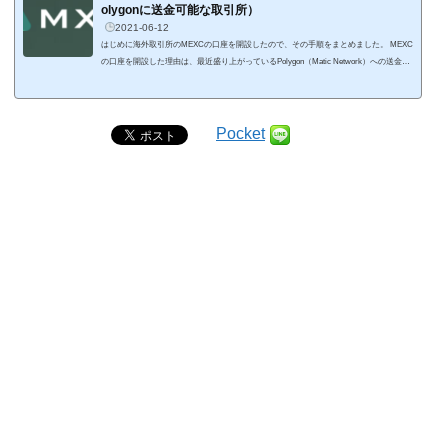
す。 Sign Up AscendEXの画面で...
olygonに送金可能な取引所）
2021-06-12
はじめに海外取引所のMEXCの口座を開設したので、その手順をまとめました。 MEXC
の口座を開設した理由は、最近盛り上がっているPolygon（Matic Network）への送金手
段を増やすためです。というのも、ツイッターやテレグラムを見ていると、Polygonへ
資金を送金する際のトラブルをよく見かけます。多くの場合は、送金に時間がかかって
着金しないというものです。Polygonへの資金流が多いため、Polygon側での資金の枯渇
が原因なんでしょうねぇ。 Polygonへの送金はCEX（中央集権取引所）だと、AscendEX
Pocket
がMTAICやUSDCの送金に対...