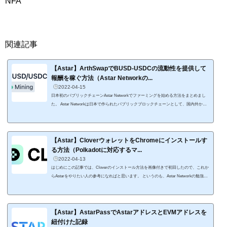
NFA
関連記事
【Astar】ArthSwapでBUSD-USDCの流動性を提供して
報酬を稼ぐ方法（Astar Networkの...
2022-04-15
日本初のパブリックチェーンAstar Networkでファーミングを始める方法をまとめまし
た。 Astar Networkは日本で作られたパブリックブロックチェーンとして、国内外から
注目を浴び支援を受けているので、今後の成長に期待しています。 この記事ではAstar
Networkでファーミングを始めるにあたって、必要なウォレット、ガス代として必要な
ASTRの入手方法、ファーミング資金の準備方法、ArthSwapでのファーミングの開始方
法をまとめました。 この記事だけでAstar Networkでファーミングが始められるように
【Astar】CloverウォレットをChromeにインストールす
解説しましたので...
る方法（Polkadotに対応するマ...
2022-04-13
はじめにこの記事では、Cloverのインストール方法を画像付きで初回したので、これか
らAstarをやりたい人の参考になればと思います。 というのも、Astar Networkの勉強を
したくて、ウェブウォレットであるCloverをインストールしたんです。 Astar Network
はPolkadot（ポルカドット）と接続している日本発のプロジェクト。 取引所（CEX）か
らAstar NetworkにASTARを送金するためにPolkadot対応のウォレットが必要なので、Cl
overをインストールした次第です。 Cloverは、Polkadotだけでなく、イーサリアム、BN
【Astar】AstarPassでAstarアドレスとEVMアドレスを
B Chain...
紐付けた記録