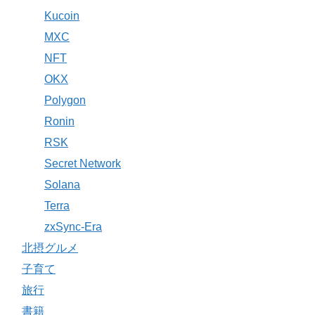
Kucoin
MXC
NFT
OKX
Polygon
Ronin
RSK
Secret Network
Solana
Terra
zxSync-Era
北摂グルメ
子育て
旅行
書籍