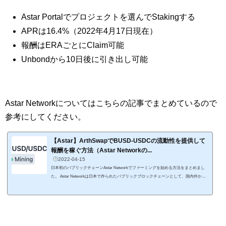
Astar Portalでプロジェクトを選んでStakingする
APRは16.4%（2022年4月17日現在）
報酬はERAごとにClaim可能
Unbondから10日後に引き出し可能
Astar Networkについてはこちらの記事でまとめているので
参考にしてください。
【Astar】ArthSwapでBUSD-USDCの流動性を提供して
報酬を稼ぐ方法（Astar Networkの...
2022-04-15
日本初のパブリックチェーンAstar Networkでファーミングを始める方法をまとめまし
た。 Astar Networkは日本で作られたパブリックブロックチェーンとして、国内外から
注目を浴び支援を受けているので、今後の成長に期待しています。 この記事ではAstar
Networkでファーミングを始めるにあたって、必要なウォレット、ガス代として必要な
ASTRの入手方法、ファーミング資金の準備方法、ArthSwapでのファーミングの開始方
法をまとめました。 この記事だけでAstar Networkでファーミングが始められるように
解説しましたので...