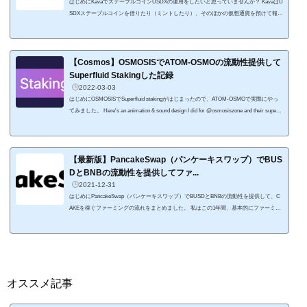
はじめにKavaでステーブルコインUSDXの運用をしたいと思っていませんか？ KavaはU
SDXステーブルコインを借りたり（ミントしたり）、そのほかの仮想通貨を預けて報酬
を得ることができるDeFi貸付プラットフォームです。 基盤としてCosmosを使用してい
て、ネイティブトークンはKAVA。 この記事では、kavaについて説明した後、具体的な
運用方法としてBUSD-USDXの流動性を提供する流れを解説します。 KavaでDeFiした
い人の参考になればと思います。 なお、BUSD-USDXの流動性を提供するには、ガス
【Cosmos】OSMOSISでATOM-OSMOの流動性提供して
代としてKAV...
Superfluid Stakingした記録
2022-03-03
はじめにOSMOSISでSuperfluid stakingがはじまったので、ATOM-OSMOで実際にやっ
てみました。 Here's an animation & sound design I did for @osmosiszone and their superfl
uid staking roll-out.
Not exactly smol, but always good fun working with particles and clean
vector shapes. https://t.co/I97vfPgXWC— maximee (@maximee_eth) February 28, 2022 Su
perfluid staking（超流動ステーキング）は、ATOM-OSMOで流動性を提供しつつ、OSM
Oをバリデータにステーキング（デリゲート）できる仕組みで...
【最新版】PancakeSwap（パンケーキスワップ）でBUS
DとBNBの流動性を提供してファ...
2021-12-31
はじめにPancakeSwap（パンケーキスワップ）でBUSDとBNBの流動性を提供して、C
AKEを稼ぐファーミングの流れをまとめました。 私はこの1年間、基本的にファーミン
グで稼いできました。 一番はじめに行ったのが2021年1月。この記事で紹介したPanack
eSwapのBUSD-BNBペアでCAKEをかせるやり方です。 一年の間にBUSD-BNBペアの
ファーミング以外にも色々と触ってきましたが、ずっと運用できているのがBUSD-BN
Bペアを使ったファーミング。 ここしばらくは別のプラットフォームで運用してきまし
たが、利回りが落ち着いて...
オススメ記事