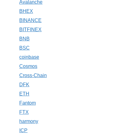
Avalanche
BHEX
BINANCE
BITFINEX
BNB
BSC
coinbase
Cosmos
Cross-Chain
DFK
ETH
Fantom
FTX
harmony
ICP