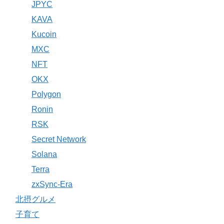
JPYC
KAVA
Kucoin
MXC
NFT
OKX
Polygon
Ronin
RSK
Secret Network
Solana
Terra
zxSync-Era
北摂グルメ
子育て