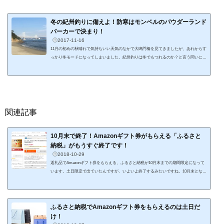
冬の紀州釣りに備えよ！防寒はモンベルのパウダーランド
パーカーで決まり！
2017-11-16
11月の初めの秋晴れで気持ちいい天気のなかで大鳴門橋を見てきましたが、あれからす
っかり冬モードになってしまいました。紀州釣りは冬でもつれるのか？と言う問いに
は、「はい」という解答になります。釣れるが、場所を選ばなければならい。そこが難
しいところです。秋から冬になる今頃は、個人的に釣りたい場所と釣れる場所だマッチ
せずに毎年苦戦しています。今年の淡路島の水温は去年より低い推移をたどっているの
ですが、淡路島ではまだ燻銀チヌが釣れている情報がありますね。私も、もうすこし淡
路島で粘ってみようと考えていま...
関連記事
10月末で終了！Amazonギフト券がもらえる「ふるさと
納税」がもうすぐ終了です！
2018-10-29
返礼品でAmazonギフト券をもらえる、ふるさと納税が10月末までの期間限定になって
います。土日限定で出ていたんですが、いよいよ終了するみたいですね。10月末となっ
ているので、今週水曜日までです。私はすでに5万円寄付しました。返還率は40％！寄
付金額とギフト券の額は以下の通り（寄付サイトへリンクしています）。 2.5万円（1万
円分Amazonギフト券） 5万円（2万円分Amazonギフト券） 10万円（4万円分Amazonギ
フト券） 15万円（6万円分Amazonギフト券） 20万円（８万円分Amazonギフト券） 30
ふるさと納税でAmazonギフト券をもらえるのは土日だ
万円（12万円分Amazonギフト券） 40万...
け！