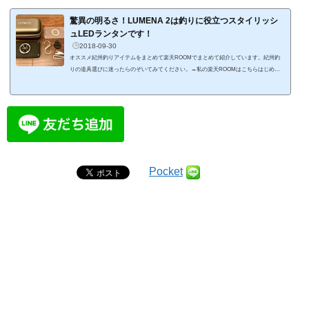
ことは可能ですが、釣れるようになってくると、どうしても道具にこだわりが出てき
て、安い竿をはじめに買ってしまうと、買い換える羽目になってしまいます。買い換え
驚異の明るさ！LUMENA 2は釣りに役立つスタイリッシ
る場合は、やはり価格が高くて性能が...
ュLEDランタンです！
2018-09-30
オススメ紀州釣りアイテムをまとめて楽天ROOMでまとめて紹介しています。紀州釣
りの道具選びに迷ったらのぞいてみてください。→私の楽天ROOMはこちらはじめに
釣りに持ってくランタンが古くなっていて、買い換えたいなと思っていたところ、スタ
イリッシュなLEDランタンを見つけたので、購入しました。そのLEDランタンはルーメ
ナー2（LUMENA 2）という、クラウドファンディングのMakuakeで大ヒットした商品
です。 ランタンとして光量が十分な上に、スタイリッシュなデザインが気に入りまし
た。特に1,500ルーメンという抜群の明るさ...
Pocket