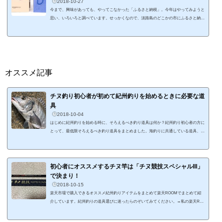
2018-10-27
今まで、興味があっても、やってこなかった「ふるさと納税」。今年はやってみようと
思い、いろいろと調べています。せっかくなので、淡路島のどこかの市にふるさと納税
を考えていたんですが、静岡県小山町で気になる返礼品を見つけました。それは、Ama
zonギフト券。返礼品って地域の特産じゃやないの？なんでAmazonギフト券？って思い
ますよね。一応、ギフト券で静岡地域の特産品のショッピングを買ってくださいとなっ
ていますが。。。。Amazon.co.jp にてお好きな商品をお買い求めいただけます。Amazo
nで静岡地域の特産品のショッピン...
オススメ記事
チヌ釣り初心者が初めて紀州釣りを始めるときに必要な道
具
2018-10-04
はじめに紀州釣りを始める時に、そろえるべき釣り道具は何か？紀州釣り初心者の方に
とって、最低限そろえるべき釣り道具をまとめました。海釣りに共通している道具、紀
州釣りに独自に必要な道具がありますので、紀州釣りをこれから始める際に、参考にな
ればと思います。紀州釣りに必要な道具竿紀州釣りに使用する竿は、チヌ竿になりま
す。基本的には0.6号あるいは1号のチヌ釣竿が紀州釣りに向いています。ちなみに、私
が愛用してる竿は、がまかつのチヌ競技スペシャル III 0.6号-5.0です。0号だと柔らか
初心者にオススメするチヌ竿は「チヌ競技スペシャルIII」
すぎて、チヌを掛けた時にコン...
で決まり！
2018-10-15
楽天市場で購入できるオススメ紀州釣りアイテムをまとめて楽天ROOMでまとめて紹
介しています。紀州釣りの道具選びに迷ったらのぞいてみてください。→私の楽天RO
OMはこちら はじめに紀州釣りチヌ釣りをこれから始めようとしている方に、オススメ
するチヌ竿を紹介します。高価な竿を買わなくても、釣り方を覚えれば、チヌはを釣る