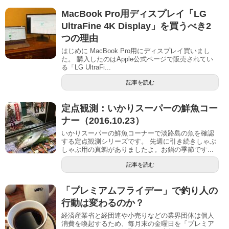
MacBook Pro用ディスプレイ「LG
UltraFine 4K Display」を買うべき2
つの理由
はじめに MacBook Pro用にディスプレイ買いまし
た。 購入したのはApple公式ページで販売されてい
る「LG UltraFi...
記事を読む
定点観測：いかりスーパーの鮮魚コー
ナー（2016.10.23）
いかりスーパーの鮮魚コーナーで淡路島の魚を確認
する定点観測シリーズです。 先週に引き続きしゃぶ
しゃぶ用の真鯛がありましたよ。お鍋の季節です...
記事を読む
「プレミアムフライデー」で釣り人の
行動は変わるのか？
経済産業省と経団連や小売りなどの業界団体は個人
消費を喚起するため、毎月末の金曜日を「プレミア