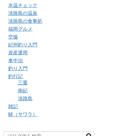
水温チェック
淡路島の温泉
淡路島の食事処
福岡グルメ
空撮
紀州釣り入門
資産運用
車中泊
釣り入門
釣行記
三重
南紀
淡路島
雑記
鰆（サワラ）