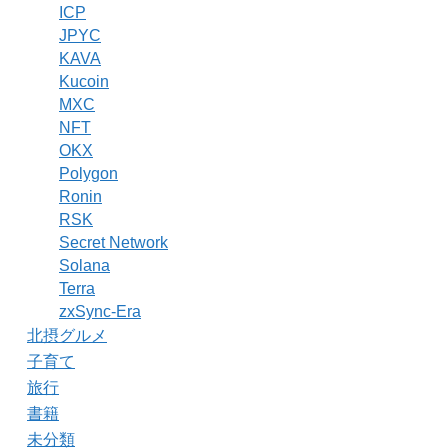
ICP
JPYC
KAVA
Kucoin
MXC
NFT
OKX
Polygon
Ronin
RSK
Secret Network
Solana
Terra
zxSync-Era
北摂グルメ
子育て
旅行
書籍
未分類