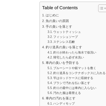
Table of Contents
はじめに
魚の臭いの原因
手の臭いを落とす
ウェットティッシュ
フィッシュソープ
ステンレス石鹸
釣り道具の臭いを落とす
釣りが終わったら海水で仮洗い
帰宅したら必ず水洗い
車内の臭いを予防する
ブルーシートや銀マットを敷く
釣り道具をコンテナボックスに入れる
竿はロッドケースに収納する
ブラシで汚れを払い落とす
釣りの最中には車内に入らない
汚れた服は着替える
車内の汚れを落とす
ハンディモップ