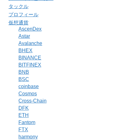
タックル
プロフィール
仮想通貨
AscenDex
Astar
Avalanche
BHEX
BINANCE
BITFINEX
BNB
BSC
coinbase
Cosmos
Cross-Chain
DFK
ETH
Fantom
FTX
harmony