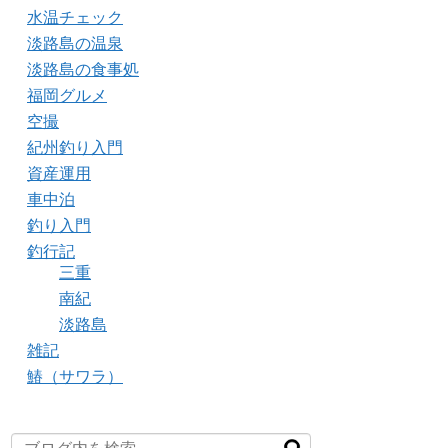
水温チェック
淡路島の温泉
淡路島の食事処
福岡グルメ
空撮
紀州釣り入門
資産運用
車中泊
釣り入門
釣行記
三重
南紀
淡路島
雑記
鰆（サワラ）