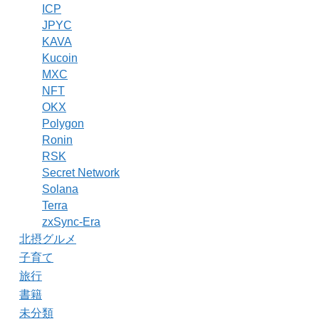
ICP
JPYC
KAVA
Kucoin
MXC
NFT
OKX
Polygon
Ronin
RSK
Secret Network
Solana
Terra
zxSync-Era
北摂グルメ
子育て
旅行
書籍
未分類