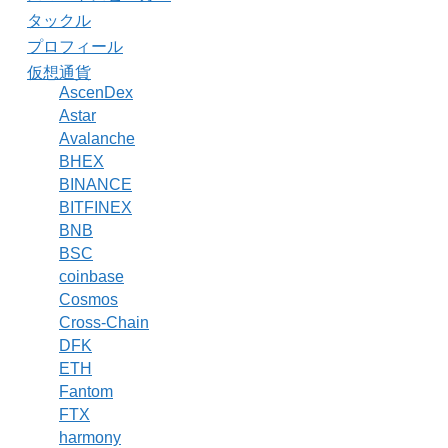
タックル
プロフィール
仮想通貨
AscenDex
Astar
Avalanche
BHEX
BINANCE
BITFINEX
BNB
BSC
coinbase
Cosmos
Cross-Chain
DFK
ETH
Fantom
FTX
harmony