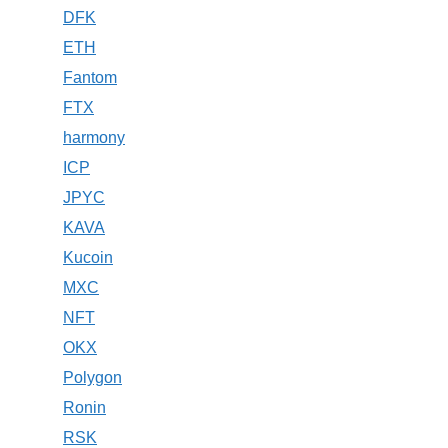
DFK
ETH
Fantom
FTX
harmony
ICP
JPYC
KAVA
Kucoin
MXC
NFT
OKX
Polygon
Ronin
RSK