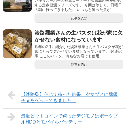
いかりスーパーの鮮魚コーナーで淡路島の魚を確認
する定点観測シリーズです。 今回は珍しく、日曜日
の朝に行ってきました。 いつもと違った魚が...
記事を読む
淡路麺業さんの生パスタは我が家に欠
かせない食材になっています
昨年の2月に紹介した淡路麺業さんの生パスタが我が
家にとって欠かせない食材となっています。 関連記
事 ここのパスタ、有名なお店でも使用...
記事を読む
【淡路島】信じて待った結果、夕マヅメに燻銀
チヌをゲットできました！
最近ビットコインで買ったデジモノはポータブ
ルHDDとモバイルバッテリー