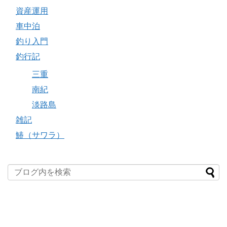
資産運用
車中泊
釣り入門
釣行記
三重
南紀
淡路島
雑記
鰆（サワラ）