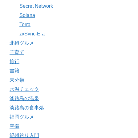
Secret Network
Solana
Terra
zxSync-Era
北摂グルメ
子育て
旅行
書籍
未分類
水温チェック
淡路島の温泉
淡路島の食事処
福岡グルメ
空撮
紀州釣り入門