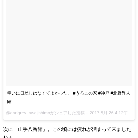
幸いに日差しはなくてよかった。 #うろこの家 #神戸 #北野異人
館
@earlgrey_awajishimaがシェアした投稿 –
2017 8月 26 4:12午前 PDT
次に「山手八番館」。この頃には疲れが溜まって来ました
ねぇ。