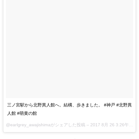
三ノ宮駅から北野異人館へ。結構、歩きました。 #神戸 #北野異
人館 #萌黄の館
@earlgrey_awajishimaがシェアした投稿 –
2017 8月 26 3:26午前 PDT