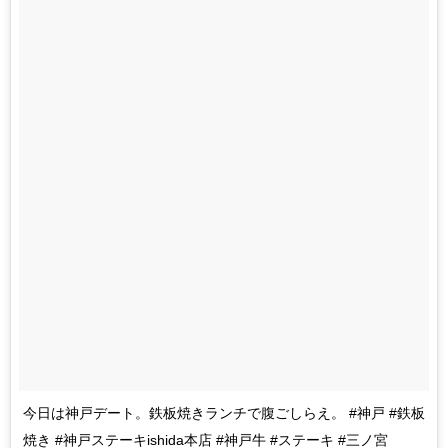
今日は神戸デート。鉄板焼きランチで腹ごしらえ。 #神戸 #鉄板
焼き #神戸ステーキishida本店 #神戸牛 #ステーキ #三ノ宮