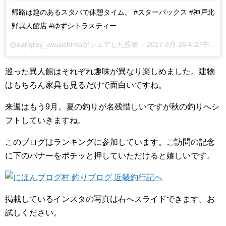
帰路は趣のあるスタバで休憩タイム。 #スターバックス #神戸北
野異人館店 #ゆずシトラスティー
@earlgrey_awajishimaがシェアした投稿 –
2017 8月 26 4:27午前 PDT
巡った異人館はそれぞれ趣味が異なり楽しめました。建物
はもちろん家具も見るだけで面白いですね。
来週はもう9月。夏の釣りが名残惜しいですが秋の釣りへシ
フトしていきますね。
このブログはランキングに参加しています。ご訪問の記念
に下のバナーをポチッと押していただけると嬉しいです。
掲載しているインスタの写真は右へスライドできます。お
試しください。