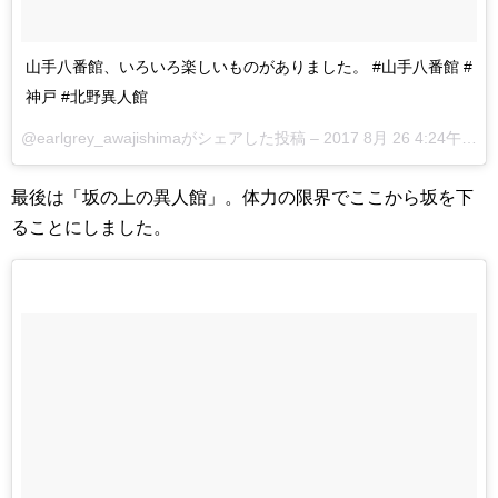
山手八番館、いろいろ楽しいものがありました。 #山手八番館 #
神戸 #北野異人館
@earlgrey_awajishimaがシェアした投稿 –
2017 8月 26 4:24午前 PDT
最後は「坂の上の異人館」。体力の限界でここから坂を下
ることにしました。