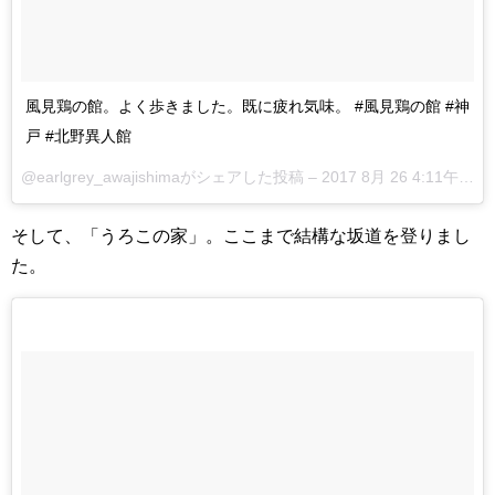
風見鶏の館。よく歩きました。既に疲れ気味。 #風見鶏の館 #神
戸 #北野異人館
@earlgrey_awajishimaがシェアした投稿 –
2017 8月 26 4:11午前 PDT
そして、「うろこの家」。ここまで結構な坂道を登りまし
た。