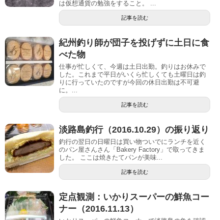
は仮想通貨の勉強をすること。 ...
記事を読む
紀州釣り師が団子を投げずに土日に食
べた物
仕事が忙しくて、今週は土日出勤。釣りはお休みで
した。これまで平日がいくら忙しくても土曜日は釣
りに行っていたのですが今回の休日出勤は不可避
に。...
記事を読む
淡路島釣行（2016.10.29）の振り返り
釣行の翌日の日曜日は買い物ついでにランチを近く
のパン屋さんさん「Bakery Factory」で取ってきま
した。 ここは焼きたてパンが美味...
記事を読む
定点観測：いかりスーパーの鮮魚コー
ナー（2016.11.13）