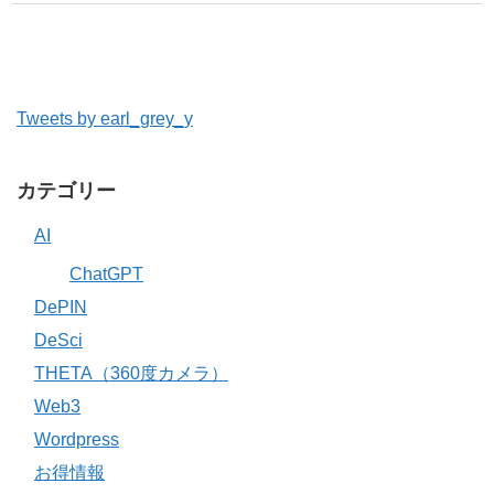
Tweets by earl_grey_y
カテゴリー
AI
ChatGPT
DePIN
DeSci
THETA（360度カメラ）
Web3
Wordpress
お得情報