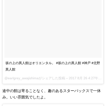
坂の上の異人館はオリエンタル。 #坂の上の異人館 #神戸 #北野
異人館
@earlgrey_awajishimaがシェアした投稿 –
2017 8月 26 4:27午前 PDT
途中の館は寄ることなく、趣のあるスターバックスで一休
み。いい雰囲気でしたよ。