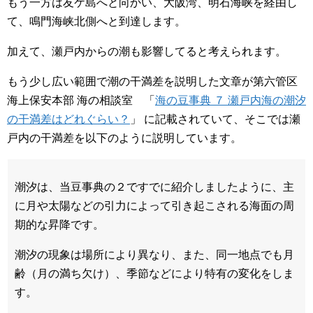
もう一方は友ケ島へと向かい、大阪湾、明石海峡を経由し
て、鳴門海峡北側へと到達します。
加えて、瀬戸内からの潮も影響してると考えられます。
もう少し広い範囲で潮の干満差を説明した文章が第六管区
海上保安本部 海の相談室 「
海の豆事典 ７ 瀬戸内海の潮汐
の干満差はどれぐらい？
」 に記載されていて、そこでは瀬
戸内の干満差を以下のように説明しています。
潮汐は、当豆事典の２ですでに紹介しましたように、主
に月や太陽などの引力によって引き起こされる海面の周
期的な昇降です。
潮汐の現象は場所により異なり、また、同一地点でも月
齢（月の満ち欠け）、季節などにより特有の変化をしま
す。