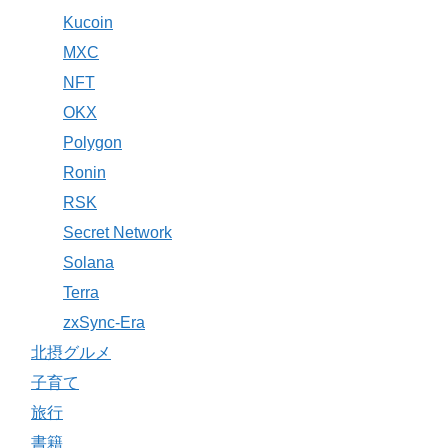
Kucoin
MXC
NFT
OKX
Polygon
Ronin
RSK
Secret Network
Solana
Terra
zxSync-Era
北摂グルメ
子育て
旅行
書籍