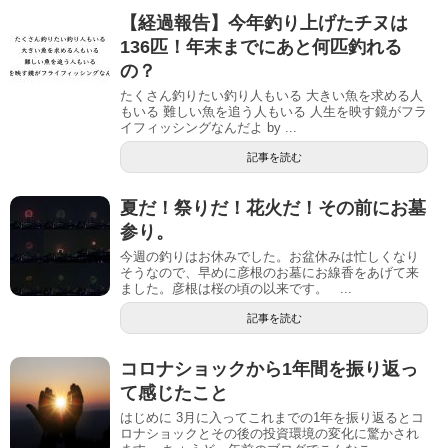
【経過報告】今年釣り上げたチヌは
136匹！年末までにあと何匹釣れる
の？
たくさん釣りたい釣り人もいる 大きい魚を求める人
もいる 難しい魚を追う人もいる 人生を映す鏡がフラ
イフィッシングなんだよ by ...
記事を読む
夏だ！祭りだ！花火だ！その前にお墓
参り。
今週の釣りはお休みでした。お盆休みは忙しくなり
そうなので、早めに彦根のお墓にお線香をあげて来
ました。彦根は桜の頃の以来です。 ...
記事を読む
コロナショックから1年間を振り返っ
て感じたこと
はじめに 3月に入ってこれまでの1年を振り返るとコ
ロナショックとその後の投資環境の変化に驚かされ