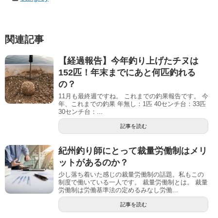
関連記事
【経過報告】今年釣り上げたチヌは
152匹！年末までにあと何匹釣れる
の？
11月も最終週ですね。 これまでの釣果報告です。 今
年、これまでの釣果 年無し：1匹 40センチ台：33匹
30センチ台：...
記事を読む
紀州釣り師にとって裁量労働制はメリ
ットがあるのか？
少し落ち着いた感じの裁量労働制の話題。私もこの
制度で働いている一人です。 裁量労働制とは。 裁量
労働制は労働基準法の定めるみなし労働...
記事を読む