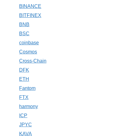
BINANCE
BITFINEX
BNB
BSC
coinbase
Cosmos
Cross-Chain
DFK
ETH
Fantom
FTX
harmony
ICP
JPYC
KAVA