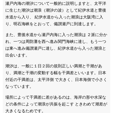
瀬戸内海の潮汐について一般的に説明しますと、太平洋
に生じた潮汐は潮浪（潮汐の波）として紀伊水道と豊後
水道から入り、 紀伊水道から入った潮浪は大阪湾に入
り、明石海峡をとおって、備讃瀬戸に到達します。
また、豊後水道から瀬戸内海に入った潮浪は ２派に分か
れ、一つは周防灘を西へ進み関門海峡に達し、もう一つ
は東へ進み備讃瀬戸に達し、紀伊水道から入った潮浪と
出会います。
潮汐は、一般に１日２回の規則正しい満潮と干潮があ
り、満潮と干潮の変動する幅を干満差といいます。日本
付近の干満差は、太平洋側 で大きく、日本海側で小さく
なっています。
場所によって干満差に差があるのは、海岸の形や水深な
どの条件によって潮浪が共振を起こす ときわめて潮差が
大きくなるためです。