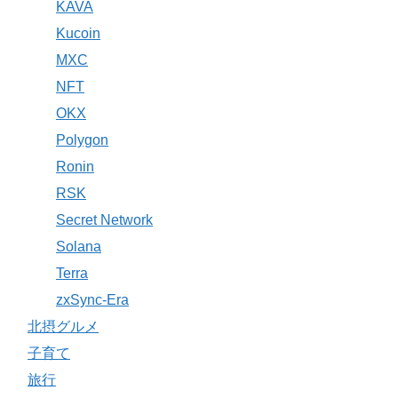
KAVA
Kucoin
MXC
NFT
OKX
Polygon
Ronin
RSK
Secret Network
Solana
Terra
zxSync-Era
北摂グルメ
子育て
旅行