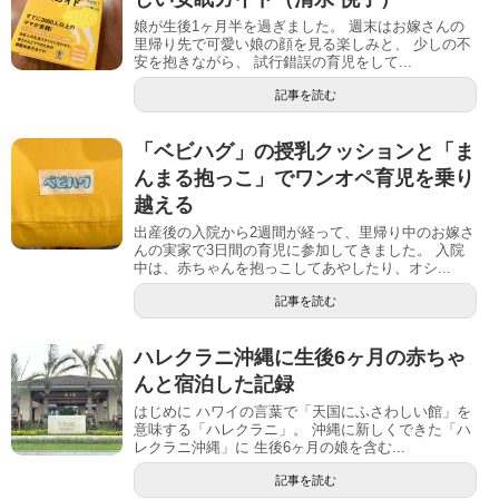
娘が生後1ヶ月半を過ぎました。 週末はお嫁さんの
里帰り先で可愛い娘の顔を見る楽しみと、 少しの不
安を抱きながら、 試行錯誤の育児をして...
記事を読む
「ベビハグ」の授乳クッションと「ま
んまる抱っこ」でワンオペ育児を乗り
越える
出産後の入院から2週間が経って、里帰り中のお嫁さ
んの実家で3日間の育児に参加してきました。 入院
中は、赤ちゃんを抱っこしてあやしたり、オシ...
記事を読む
ハレクラニ沖縄に生後6ヶ月の赤ちゃ
んと宿泊した記録
はじめに ハワイの言葉で「天国にふさわしい館」を
意味する「ハレクラニ」。 沖縄に新しくできた「ハ
レクラニ沖縄」に 生後6ヶ月の娘を含む...
記事を読む