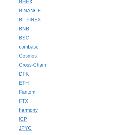
BHEX
BINANCE
BITFINEX
BNB
BSC
coinbase
Cosmos
Cross-Chain
DFK
ETH
Fantom
FTX
harmony
ICP
JPYC