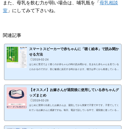
また、母乳を飲む力が弱い場合は、哺乳瓶を「
母乳相談
室
」にしてみて下さいね。
関連記事
スマートスピーカーで赤ちゃんに「聴く絵本」で読み聞か
せる方法
2019-02-24
はじめに育児でよく聴くのが赤ちゃんの時の読み聞かせ。生まれた赤ちゃんを見ている
とわかるのですが、音に敏感に反応する時があります。聴力は早くから発達しているよ
うですね。では、読み聞かせをいつ頃から始めればいいんだろうと疑問に思うのです
が、どうやら新生児から読み聞かせを始めても、早すぎるということはないようです。
言葉が分からない時期も含めて、幼児期に投げかけられた言葉の数と、成長してからの
読解力の試験結果には強い相関関係ある。小学校入学以前に家庭で読み聞かせをしても
【オススメ】お嫁さんが退院後に使用している赤ちゃんグ
らった子供と、してもらわなかっ...
ッズまとめ
2019-02-26
はじめに里帰り出産したお嫁さんは、退院してから実家で子育て中です。子育てしてく
れているお嫁さんに感謝ですね。毎日、電話で話している中で、退院後に使っている赤
ちゃんグッズの評判を聞いていて、書き留めておこうと思いました。生まれてから、も
うすぐ2週間が経とうといている赤ちゃんの子育てで、実際に役立っているグッズの紹
介です。フィリップス スージー おしゃぶり出産後の入院中、福岡山王病院で使われい