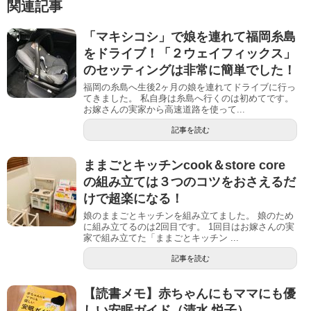
関連記事
「マキシコシ」で娘を連れて福岡糸島
をドライブ！「２ウェイフィックス」
のセッティングは非常に簡単でした！
福岡の糸島へ生後2ヶ月の娘を連れてドライブに行っ
てきました。 私自身は糸島へ行くのは初めてです。
お嫁さんの実家から高速道路を使って...
記事を読む
ままごとキッチンcook＆store core
の組み立ては３つのコツをおさえるだ
けで超楽になる！
娘のままごとキッチンを組み立てました。 娘のため
に組み立てるのは2回目です。 1回目はお嫁さんの実
家で組み立てた「ままごとキッチン ...
記事を読む
【読書メモ】赤ちゃんにもママにも優
しい安眠ガイド（清水 悦子）