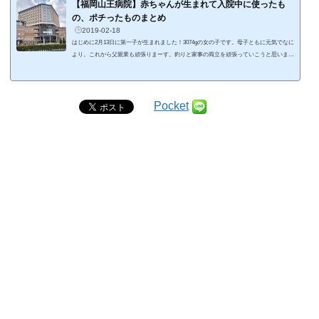
たおしゃぶりがこれ。夜泣きの時に、このおしゃぶりをくわえさせると、すぐに泣き止
【福岡山王病院】赤ちゃんが生まれて入院中に使ったも
んで効果抜群でした。退院後にお...
の、ポチったものまとめ
2019-02-18
はじめに2月13日に第一子が生まれました！3074gの女の子です。母子ともに元気でなに
より。これから父親業も頑張りまーす。釣りと家事の両立を頑張っていこうと思いま
す。今まで以上に効率を上げていかないと。引き続きよろしくお願いします！— アー
ルグレイ＠淡路島紀州釣り (@earl_grey_y) 2019年2月15日 お嫁さんが里帰り先の福岡
で、無事に赤ちゃんを産む事ができました！お世話になったのは福岡山王病院。出産に
も立ち会う事ができて嬉しかったです。初めての出産で右も左もわからなかったのです
Pocket
が、主治医の方や助産婦さんに...