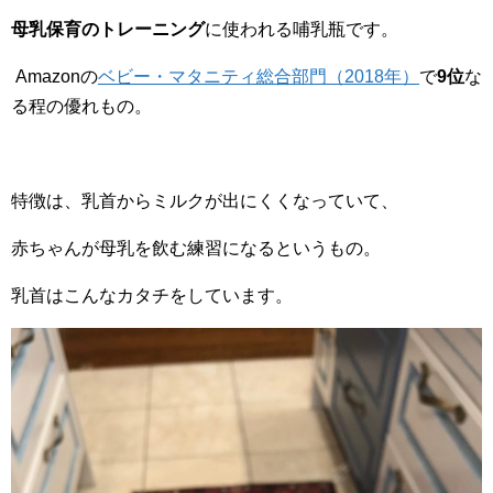
母乳保育のトレーニング
に使われる哺乳瓶です。
Amazonの
ベビー・マタニティ総合部門（2018年）
で
9位
な
る程の優れもの。
特徴は、乳首からミルクが出にくくなっていて、
赤ちゃんが母乳を飲む練習になるというもの。
乳首はこんなカタチをしています。