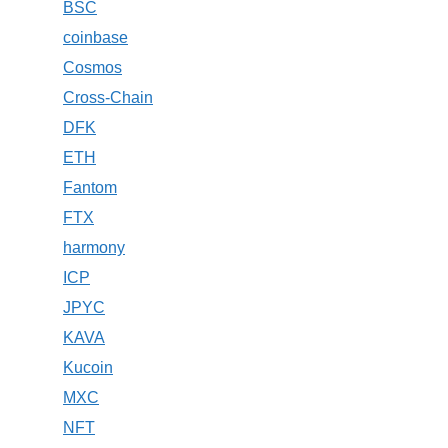
BSC
coinbase
Cosmos
Cross-Chain
DFK
ETH
Fantom
FTX
harmony
ICP
JPYC
KAVA
Kucoin
MXC
NFT