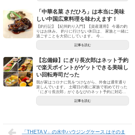
「中華名菜 さだひろ」は本当に美味
しい中国広東料理を味わえます！
【釣行記】【紀州釣り入門】【資産運用】 今週の釣
りはお休み。 釣りに行けない休日は、 家族と一緒に
過ごすことを大切にしています。 今...
記事を読む
【忘備録】にぎり長次郎はネット予約
で楽天ポイントがゲットできる美味し
い回転寿司だった
我が家はコロナに気をつけながら、外食は通常通り
楽しんでいます。 土曜日の夜に家族で初めて行った
「にぎり長次郎」がぐるなびのネット予約に対応...
記事を読む
「THETA V」の水中ハウジングケース はそのま