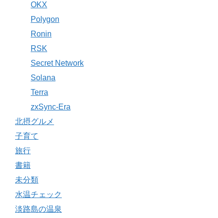
OKX
Polygon
Ronin
RSK
Secret Network
Solana
Terra
zxSync-Era
北摂グルメ
子育て
旅行
書籍
未分類
水温チェック
淡路島の温泉