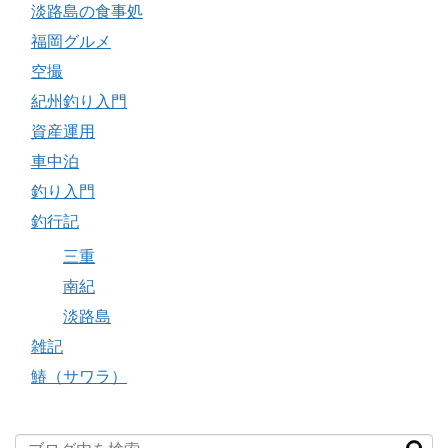
淡路島の食事処
福岡グルメ
空撮
紀州釣り入門
資産運用
車中泊
釣り入門
釣行記
三重
南紀
淡路島
雑記
鰆（サワラ）