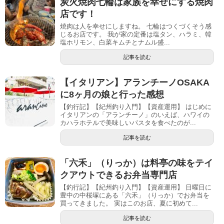
炭火焼肉七輪は家族を幸せにする焼肉
店です！
焼肉は人を幸せにしますね。 七輪はつくづくそう感
じるお店です。 我が家の定番は塩タン、ハラミ、韓
塩ホリモン、白菜キムチとナムル盛...
記事を読む
【イタリアン】アランチーノOSAKA
に8ヶ月の娘と行った感想
【釣行記】【紀州釣り入門】【資産運用】 はじめに
イタリアンの「アランチーノ」のいえば、ハワイの
カハラホテルで美味しいパスタを食べたのが...
記事を読む
「六禾」（りっか）は料亭の味をテイ
クアウトできるお弁当専門店
【釣行記】【紀州釣り入門】【資産運用】 日曜日に
豊中の中桜塚にある「六禾」（りっか）でお弁当を
買ってきました。 実はこのお店、夏に初めて...
記事を読む