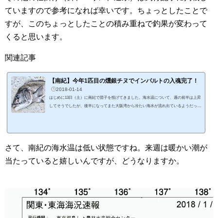
ていますので参考になれば幸いです。ちょっとしたことで
すが、このちょっとしたことの積み重ねで釣果が変わって
くると思います。
関連記事
【南紀】今年1匹目の燻銀チヌでインパルトの入魂完了！
2018-01-14
はじめに13日（土）に南紀で団子を投げてきました。海水温について、週の前半は上昇
してそうでしたが、後半になってまた大阪湾から冷たい海水が流れ出ているようだった
ので釣果に影響しないか心配しながらの釣行です。天気予報は晴れ。ただ、前日から寒
気が流れ込んで寒くなるということで完全防寒で挑みましたよ。前回の釣行は寒さに負
けて集中力が切れたので、いつもの防寒着に加えて、ホッカイロを仕込んで、練炭コン
ロをこの冬に初めて使用しました。 練炭コンロに手をかざすだけでも体が温まりま
さて、南紀の海水温は低い状態ですね。来週は暖かい潮が
す。1つの練炭で朝から夕方前...
当たっていると嬉しいんですが、どうなりますか。