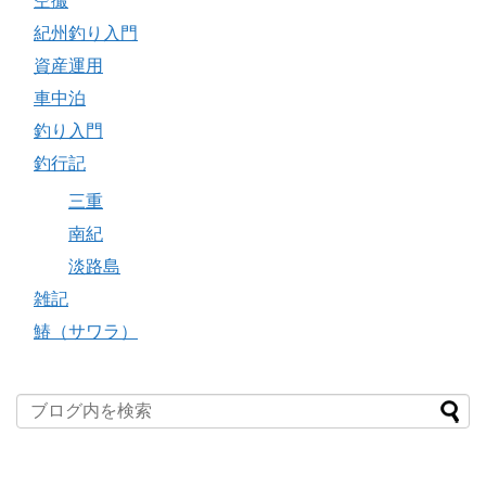
空撮
紀州釣り入門
資産運用
車中泊
釣り入門
釣行記
三重
南紀
淡路島
雑記
鰆（サワラ）