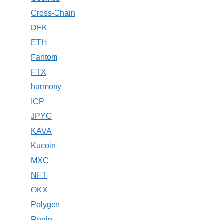
Cross-Chain
DFK
ETH
Fantom
FTX
harmony
ICP
JPYC
KAVA
Kucoin
MXC
NFT
OKX
Polygon
Ronin