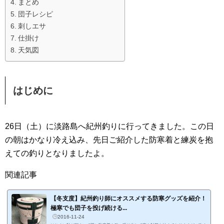
まとめ
団子レシピ
刺しエサ
仕掛け
天気図
はじめに
26日（土）に淡路島へ紀州釣りに行ってきました。この日
の朝はかなり冷え込み、先日ご紹介した防寒着と練炭を抱
えての釣りとなりましたよ。
関連記事
【冬支度】紀州釣り師にオススメする防寒グッズを紹介！
極寒でも団子を投げ続ける...
2016-11-24