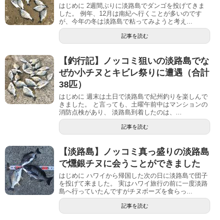
はじめに 2週間ぶりに淡路島でダンゴを投げてきま
した。 例年、12月は南紀へ行くことが多いのです
が、今年の冬は淡路島で粘ってみようと考え...
記事を読む
【釣行記】ノッコミ狙いの淡路島でな
ぜか小チヌとキビレ祭りに遭遇（合計
38匹）
はじめに 週末は土日で淡路島で紀州釣りを楽しんで
きました。 と言っても、土曜午前中はマンションの
消防点検があり、 淡路島到着したのは、...
記事を読む
【淡路島】ノッコミ真っ盛りの淡路島
で燻銀チヌに会うことができました
はじめに ハワイから帰国した次の日に淡路島で団子
を投げて来ました。 実はハワイ旅行の前に一度淡路
島へ行っていたんですがチヌボーズを食らっ...
記事を読む