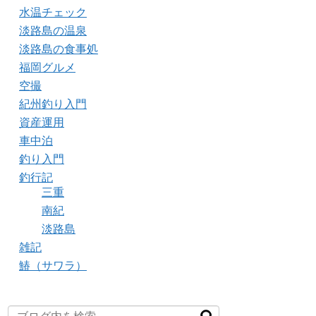
水温チェック
淡路島の温泉
淡路島の食事処
福岡グルメ
空撮
紀州釣り入門
資産運用
車中泊
釣り入門
釣行記
三重
南紀
淡路島
雑記
鰆（サワラ）