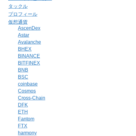
タックル
プロフィール
仮想通貨
AscenDex
Astar
Avalanche
BHEX
BINANCE
BITFINEX
BNB
BSC
coinbase
Cosmos
Cross-Chain
DFK
ETH
Fantom
FTX
harmony