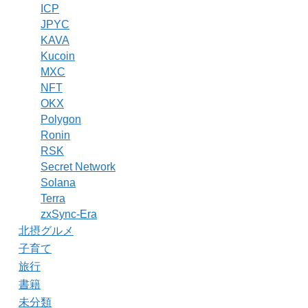
ICP
JPYC
KAVA
Kucoin
MXC
NFT
OKX
Polygon
Ronin
RSK
Secret Network
Solana
Terra
zxSync-Era
北摂グルメ
子育て
旅行
書籍
未分類