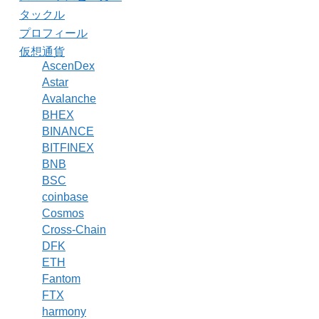
タックル
プロフィール
仮想通貨
AscenDex
Astar
Avalanche
BHEX
BINANCE
BITFINEX
BNB
BSC
coinbase
Cosmos
Cross-Chain
DFK
ETH
Fantom
FTX
harmony