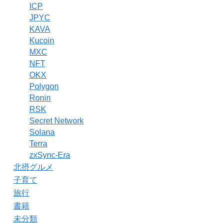
ICP
JPYC
KAVA
Kucoin
MXC
NFT
OKX
Polygon
Ronin
RSK
Secret Network
Solana
Terra
zxSync-Era
北摂グルメ
子育て
旅行
書籍
未分類