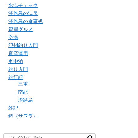
水温チェック
淡路島の温泉
淡路島の食事処
福岡グルメ
空撮
紀州釣り入門
資産運用
車中泊
釣り入門
釣行記
三重
南紀
淡路島
雑記
鰆（サワラ）