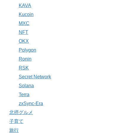
KAVA
Kucoin
MXC
NFT
OKX
Polygon
Ronin
RSK
Secret Network
Solana
Terra
zxSync-Era
北摂グルメ
子育て
旅行