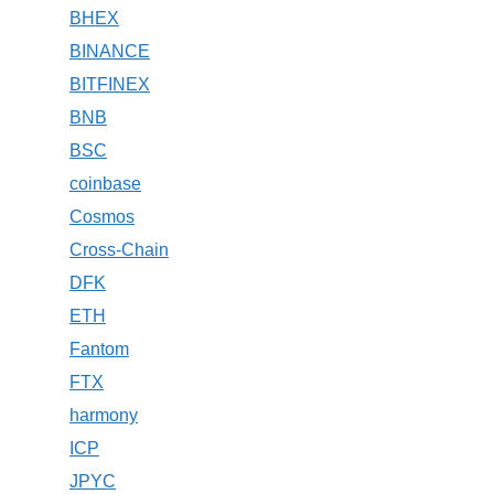
BHEX
BINANCE
BITFINEX
BNB
BSC
coinbase
Cosmos
Cross-Chain
DFK
ETH
Fantom
FTX
harmony
ICP
JPYC