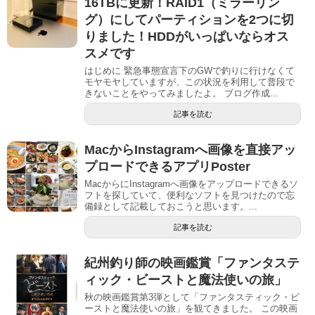
16TBに更新！RAID1（ミラーリン
グ）にしてパーティションを2つに切
りました！HDDがいっぱいならオス
スメです
はじめに 緊急事態宣言下のGWで釣りに行けなくて
モヤモヤしていますが、この状況を利用して普段で
きないことをやってみましたよ。 ブログ作成...
記事を読む
MacからInstagramへ画像を直接アッ
プロードできるアプリPoster
MacからにInstagramへ画像をアップロードできるソ
フトを探していて、便利なソフトを見つけたので忘
備録として記載しておこうと思います。...
記事を読む
紀州釣り師の映画鑑賞「ファンタステ
ィック・ビーストと魔法使いの旅」
秋の映画鑑賞第3弾として「ファンタスティック・ビ
ーストと魔法使いの旅」を観てきました。 この映画