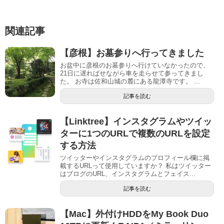
関連記事
【彦根】お墓参りへ行ってきました
お盆中に彦根のお墓参りへ行けていなかったので、
21日に遅ればせながら車を走らせて参ってきまし
た。 お寺は佐和山城の麓にある龍潭寺です。 ...
記事を読む
【Linktree】インスタグラムやツイッ
ターに1つのURLで複数のURLを設定
する方法
ツイッターやインスタグラムのプロフィール欄に掲
載するURLって使用していますか？ 私はツイッター
はブログのURL、インスタグラムとフェイス...
記事を読む
【Mac】外付けHDDをMy Book Duo