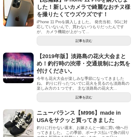
した！新しいカメラで綺麗なおチヌ様
を撮りたくてウズウズです！
iPhone 11 Proを購入しました。 発売当初、5Gに対
応していないんで、買わないつもりだったんです
が、 カメラ機能が上がって...
記事を読む
【2019年版】淡路島の花火大会まと
め！釣行時の渋滞・交通規制にお気を
付けください。
今年も花火大会が楽しみな季節になってきました
ね。 釣りに行ったついでに花火を見るのも淡路島の
楽しみ方の１つです。 主な淡路島の花火大...
記事を読む
ニューバランス【M996】made in
USAをサクッと買ってきました
釣りに行かない週末、お嫁さんと一緒に買い物へ行
ってきました。 この季節、ボーナス払いで身の回り