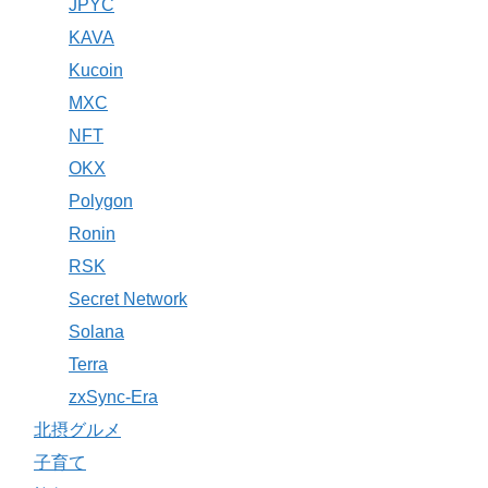
JPYC
KAVA
Kucoin
MXC
NFT
OKX
Polygon
Ronin
RSK
Secret Network
Solana
Terra
zxSync-Era
北摂グルメ
子育て