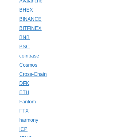
Avalanche
BHEX
BINANCE
BITFINEX
BNB
BSC
coinbase
Cosmos
Cross-Chain
DFK
ETH
Fantom
FTX
harmony
ICP