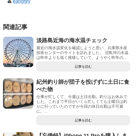
earlgrey
関連記事
淡路島近海の海水温チェック
最近の海水温変化を確認しようと思い、兵庫県水産
技術センターのサイトを訪れました。 沼島沖の水温
は昨年よりも低く推移していて、ようやく昨年の...
記事を読む
紀州釣り師が団子を投げずに土日に食
べた物
仕事が忙しくて、今週は土日出勤。釣りはお休みで
した。これまで平日がいくら忙しくても土曜日は釣
りに行っていたのですが今回の休日出勤は不可避
に。...
記事を読む
【忘備録】iPhone 11 Proを購入しま