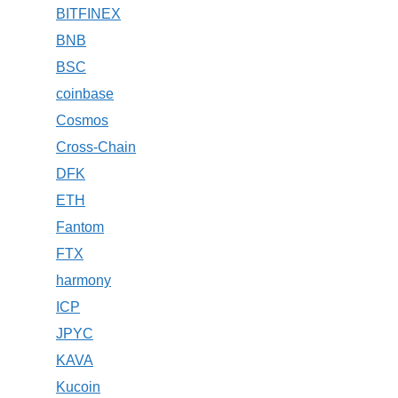
BITFINEX
BNB
BSC
coinbase
Cosmos
Cross-Chain
DFK
ETH
Fantom
FTX
harmony
ICP
JPYC
KAVA
Kucoin