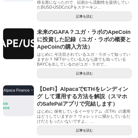
得る形になったので、以前から流動性を提供してい
たBUSD-USDCのLPをステーキン...
記事を読む
未来のGAFA？ユガ・ラボのApeCoin
に投資した記録（ユガ・ラボの概要と
ApeCoinの購入方法）
はじめに 今注目されているユガ・ラボって知ってい
ますか？ NFTやっている人なら誰でも知っている
BAYCを出しているのがユガ・ラボで...
記事を読む
【DeFi】AlpacaでETHをレンディン
グ して運用する方法を解説（スマホ
のSafePalアプリで完結します）
はじめに 保有しているイーサリアム（ETH）の運用
はどうしていますか？ ウォレットに寝かしているだ
けだともったいないですよ。 ...
記事を読む