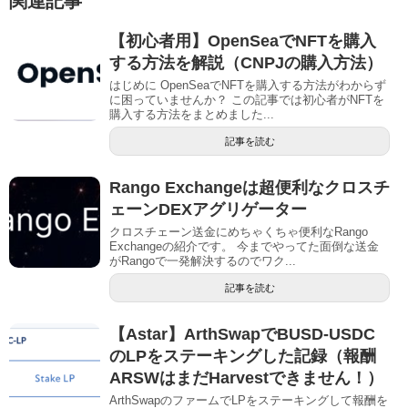
関連記事
【初心者用】OpenSeaでNFTを購入
する方法を解説（CNPJの購入方法）
はじめに OpenSeaでNFTを購入する方法がわからず
に困っていませんか？ この記事では初心者がNFTを
購入する方法をまとめました...
記事を読む
Rango Exchangeは超便利なクロスチ
ェーンDEXアグリゲーター
クロスチェーン送金にめちゃくちゃ便利なRango
Exchangeの紹介です。 今までやってた面倒な送金
がRangoで一発解決するのでワク...
記事を読む
【Astar】ArthSwapでBUSD-USDC
のLPをステーキングした記録（報酬
ARSWはまだHarvestできません！）
ArthSwapのファームでLPをステーキングして報酬を