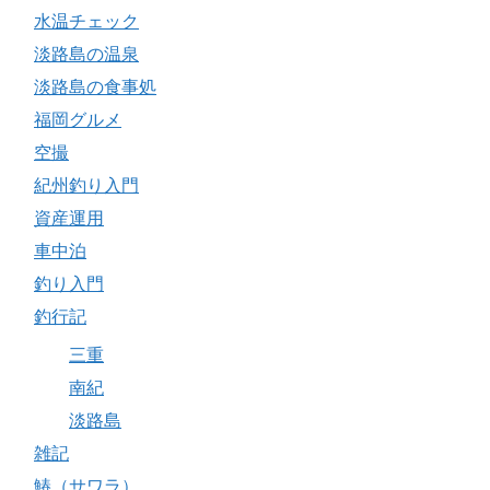
水温チェック
淡路島の温泉
淡路島の食事処
福岡グルメ
空撮
紀州釣り入門
資産運用
車中泊
釣り入門
釣行記
三重
南紀
淡路島
雑記
鰆（サワラ）